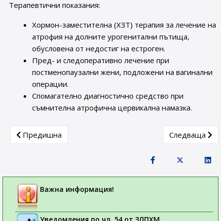
Терапевтични показания:
Хормон-заместителна (ХЗТ) терапия за лечение на
атрофия на долните урогенитални пътища,
обусловена от недостиг на естроген.
Пред- и следоперативно лечение при
постменопаузални жени, подложени на вагинални
операции.
Спомагателно диагностично средство при
съмнителна атрофична цервикална намазка.
Previous article: Постоянно преустановяване на продажбите 
Next article: 
Предишна
Следваща
Важна информация!
Уведомления по чл. 54 от ЗЛПХМ