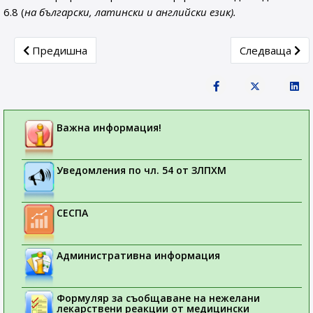
6.8 (
на български, латински и английски език).
Previous article: Важна информация за безопасност за 
Next articl
Предишна
Следваща
Важна информация!
Уведомления по чл. 54 от ЗЛПХМ
СЕСПА
Административна информация
Формуляр за съобщаване на нежелани
лекарствени реакции от медицински