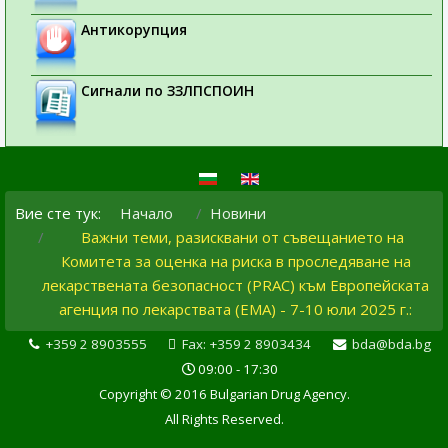
Антикорупция
Сигнали по ЗЗЛПСПОИН
Вие сте тук:
Начало
Новини
Важни теми, разисквани от съвещанието на
Комитета за оценка на риска в проследяване на
лекарствената безопасност (PRAC) към Европейската
агенция по лекарствата (ЕМА) - 7-10 юли 2025 г.:
+359 2 8903555
Fax: +359 2 8903434
bda@bda.bg
09:00 - 17:30
Copyright © 2016 Bulgarian Drug Agency.
All Rights Reserved.