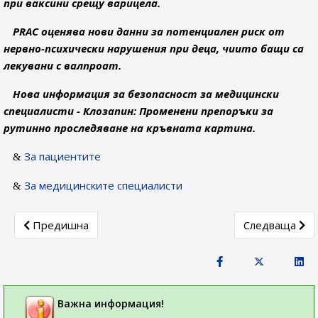
при ваксини срещу варицела.
PRAC оценява нови данни за потенциален риск от
нервно-психически нарушения при деца, чиито бащи са
лекувани с валпроат.
Нова информация за безопасност за медицински
специалисти - Клозапин: Променени препоръки за
рутинно проследяване на кръвната картина.
За пациентите
За медицинските специалисти
Previous article: Важни теми от съвещанието на Комите
Next article:
Предишна
Следваща
Важна информация!