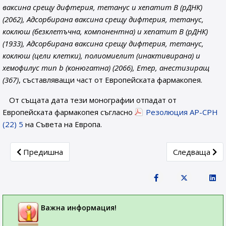
ваксина срещу дифтерия, тетанус и хепатит B (рДНК)
(2062), Адсорбирана ваксина срещу дифтерия, тетанус,
коклюш (безклетъчна, компонентна) и хепатит B (рДНК)
(1933), Адсорбирана ваксина срещу дифтерия, тетанус,
коклюш (цели клетки), полиомиелит (инактивирана) и
хемофилус тип b (конюгатна) (2066), Етер, анестизиращ
(367)
, съставляващи част от Европейската фармакопея.
От същата дата тези монографии отпадат от
Европейската фармакопея съгласно
Резолюция AP-CPH
(22) 5
на Съвета на Европа.
Previous article: Монографии за вещества и препарати
Next article:
Предишна
Следваща
Важна информация!