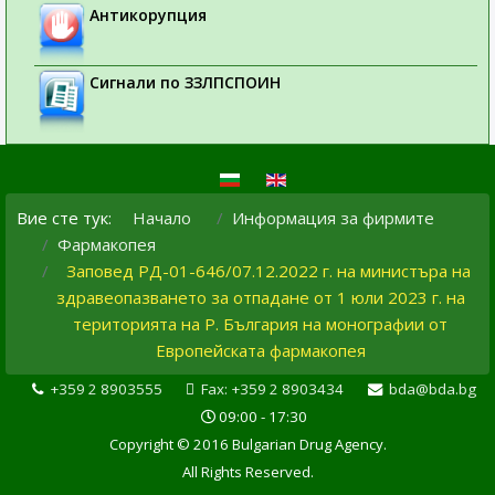
Антикорупция
Сигнали по ЗЗЛПСПОИН
Вие сте тук:
Начало
Информация за фирмите
Фармакопея
Заповед РД-01-646/07.12.2022 г. на министъра на
здравеопазването за отпадане от 1 юли 2023 г. на
територията на Р. България на монографии от
Европейската фармакопея
+359 2 8903555
Fax: +359 2 8903434
bda@bda.bg
09:00 - 17:30
Copyright © 2016 Bulgarian Drug Agency.
All Rights Reserved.