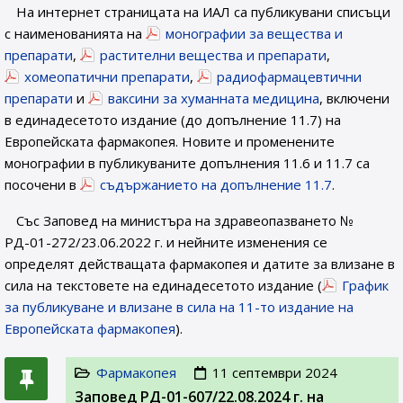
На интернет страницата на ИАЛ са публикувани списъци
с наименованията на
монографии за вещества и
препарати
,
растителни вещества и препарати
,
хомеопатични препарати
,
радиофармацевтични
препарати
и
ваксини за хуманната медицина
, включени
в единадесетото издание (до допълнение 11.7) на
Европейската фармакопея. Новите и променените
монографии в публикуваните допълнения 11.6 и 11.7 са
посочени в
съдържанието на допълнение 11.7
.
Със Заповед на министъра на здравеопазването №
РД-01-272/23.06.2022 г. и нейните изменения се
определят действащата фармакопея и датите за влизане в
сила на текстовете на единадесетото издание (
График
за публикуване и влизане в сила на 11-то издание на
Европейската фармакопея
).
Фармакопея
11 септември 2024
Заповед РД-01-607/22.08.2024 г. на