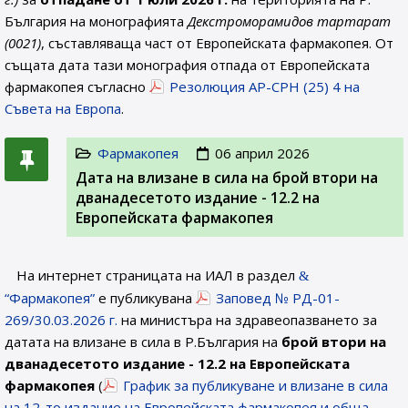
България на монографията
Декстроморамидов тартaрат
(0021)
, съставляваща част от Европейската фармакопея. От
същата дата тази монография отпада от Европейската
фармакопея съгласно
Резолюция AP-CPH (25) 4 на
Съвета на Европа
.
Фармакопея
06 април 2026
Дата на влизане в сила на брой втори на
дванадесетото издание - 12.2 на
Европейската фармакопея
На интернет страницата на ИАЛ в раздел
“Фармакопея”
е публикувана
Заповед № РД-01-
269/30.03.2026 г.
на министъра на здравеопазването за
датата на влизане в сила в Р.България на
брой втори на
дванадесетото издание - 12.2 на Европейската
фармакопея
(
График за публикуване и влизане в сила
на 12-то издание на Европейската фармакопея и обща