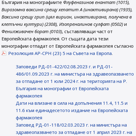
България на монографиите
Флуфеназинов енантат (1015),
Вирозомна ваксина срещу хепатит А (инактивирана) (1935),
Ваксина срещу грип (цял вирион, инактивирана, получена в
клетъчни култури) (2308), Изопреналинов сулфат (0502)
и
Фенилживачен борат (0103)
, съставляващи част от
Европейската фармакопея. От същата дата тези
монографии отпадат от Европейската фармакопея съгласно
Резолюция AP-CPH (23) 5 на Съвета на Европа
.
Заповеди РД-01-422/02.08.2023 г. и РД-01-
486/01.09.2023 г. на министъра на здравеопазването
за отпадане от 1 юли 2024 г. на територията на Р.
България на монографии от Европейската
фармакопея
Дати на влизане в сила на допълнения 11.4, 11.5 и
11.6 към единадесетото издание на Европейската
фармакопея
Заповед РД-01-118/02.03.2023 г. на министъра на
здравеопазването за отпадане от 1 април 2023 г. на