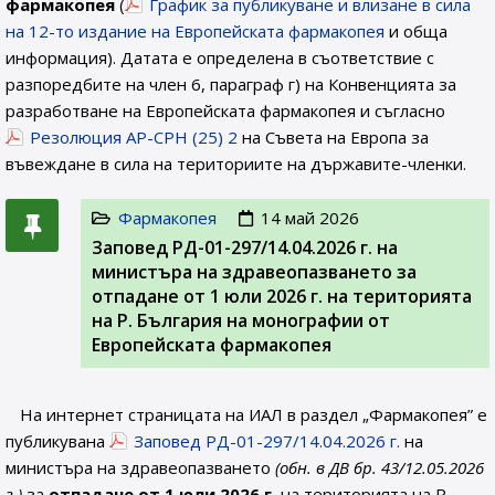
фармакопея
(
График за публикуване и влизане в сила
на 12-то издание на Европейската фармакопея
и обща
информация). Датата е определена в съответствие с
разпоредбите на член 6, параграф г) на Конвенцията за
разработване на Европейската фармакопея и съгласно
Резолюция AP-CPH (25) 2
на Съвета на Европа за
въвеждане в сила на териториите на държавите-членки.
Фармакопея
14 май 2026
Заповед РД-01-297/14.04.2026 г. на
министъра на здравеопазването за
отпадане от 1 юли 2026 г. на територията
на Р. България на монографии от
Европейската фармакопея
На интернет страницата на ИАЛ в раздел „Фармакопея” е
публикувана
Заповед РД-01-297/14.04.2026 г.
на
министъра на здравеопазването
(обн. в ДВ бр. 43/12.05.2026
г.)
за
отпадане от 1 юли 2026 г.
на територията на Р.