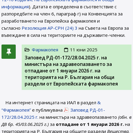
информация
). Датата е определена в съответствие с
разпоредбите на член 6, параграф г) на Конвенцията за
разработването на Европейска фармакопея и
съгласно
Резолюция AP-CPH (24) 3
на Съвета на Европа за
въвеждане в сила на териториите на държавите-членки.
Фармакопея
11 юни 2025
Заповед РД-01-172/28.04.2025 г. на
министъра на здравеопазването за
отпадане от 1 януари 2026 г. на
територията на Р. България на общи
раздели от Европейската фармакопея
На интернет страницата на ИАЛ в раздел
“Фармакопея”
е публикувана
Заповед РД-01-
172/28.04.2025 г.
на министъра на здравеопазването
(обн. в
ДВ бр. 45/03.06.2025 г.)
за
отпадане от 1 януари 2026 г.
на
територията на Р. България на общите раздели
Вещества,