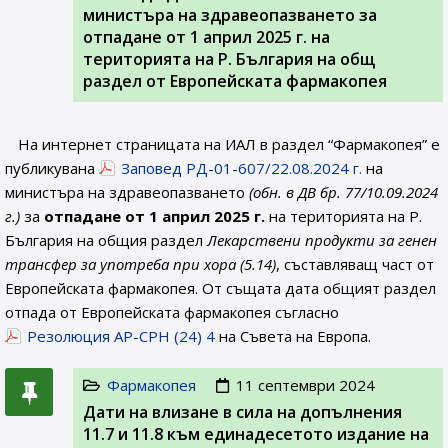
министъра на здравеопазването за
отпадане от 1 април 2025 г. на
територията на Р. България на общ
раздел от Европейската фармакопея
На интернет страницата на ИАЛ в раздел “Фармакопея” е
публикувана
Заповед РД-01-607/22.08.2024 г.
на
министъра на здравеопазването
(обн. в ДВ бр. 77/10.09.2024
г.)
за
отпадане от 1 април 2025 г.
на територията на Р.
България на общия раздел
Лекарствени продукти за генен
трансфер за употреба при хора (5.14)
, съставляващ част от
Европейската фармакопея. От същата дата общият раздел
отпада от Европейската фармакопея съгласно
Резолюция AP-CPH (24) 4
на Съвета на Европа.
Фармакопея
11 септември 2024
Дати на влизане в сила на допълнения
11.7 и 11.8 към единадесетото издание на