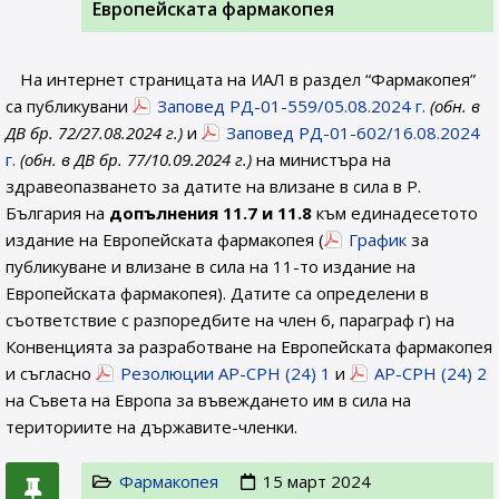
Европейската фармакопея
На интернет страницата на ИАЛ в раздел “Фармакопея”
са публикувани
Заповед РД-01-559/05.08.2024 г.
(обн. в
ДВ бр. 72/27.08.2024 г.)
и
Заповед РД-01-602/16.08.2024
г.
(обн. в ДВ бр. 77/10.09.2024 г.)
на министъра на
здравеопазването за датите на влизане в сила в Р.
България на
допълнения 11.7 и 11.8
към единадесетото
издание на Европейската фармакопея (
График
за
публикуване и влизане в сила на 11-то издание на
Европейската фармакопея). Датите са определени в
съответствие с разпоредбите на член 6, параграф г) на
Конвенцията за разработване на Европейската фармакопея
и съгласно
Резолюции AP-CPH (24) 1
и
AP-CPH (24) 2
на Съвета на Европа за въвеждането им в сила на
териториите на държавите-членки.
Фармакопея
15 март 2024