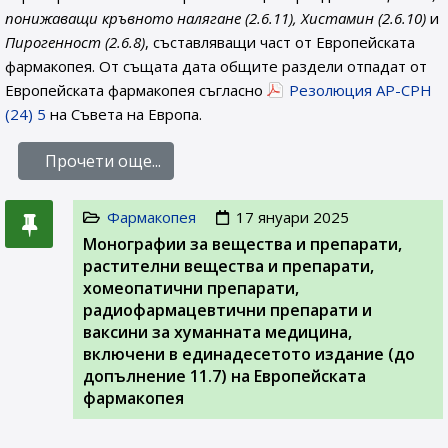
понижаващи кръвното налягане (2.6.11), Хистамин (2.6.10)
и
Пирогенност (2.6.8)
, съставляващи част от Европейската
фармакопея. От същата дата общите раздели отпадат от
Европейската фармакопея съгласно
Резолюция AP-CPH
(24) 5
на Съвета на Европа.
Прочети още...
Фармакопея
17 януари 2025
Монографии за вещества и препарати,
растителни вещества и препарати,
хомеопатични препарати,
радиофармацевтични препарати и
ваксини за хуманната медицина,
включени в единадесетото издание (до
допълнение 11.7) на Европейската
фармакопея