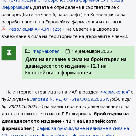
информация
). Датата е определена в съответствие с
разпоредбите на член 6, параграф г) на Конвенцията за
разработването на Европейска фармакопея и съгласно
Резолюция AP-CPH (25) 1
на Съвета на Европа за
въвеждане в сила на териториите на държавите-членки.
Фармакопея
19 декември 2025
Дата на влизане в сила на брой първи на
дванадесетото издание - 12.1 на
Европейската фармакопея
На интернет страницата на ИАЛ в раздел
“Фармакопея”
е
публикувана
Заповед № РД-01-518/30.09.2025 г.
(обн. в ДВ
бр. 88/21.10.2025 г.)
на министъра на здравеопазването за
датата на влизане в сила в Р.България на
брой първи на
дванадесетото издание - 12.1
на Европейската
фармакопея
(
График за публикуване и влизане в сила на
12-то издание на Европейската фармакопея и обща