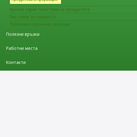
Кратки характеристики на продуктите
Листовки за пациента
Публични оценъчни доклади
Полезни връзки
Работни места
Контакти