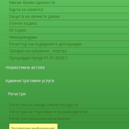
Мисия Визия Ценности
Кетамин
Харта за клиента
Защита на личните данни
Въведете част от
Етичен кодекс
заглавието
История
Меморандуми
Покажи брой
50
Регистър на подадените декларации
СЪОБЩЕНИE ДО ТЪРГОВЦИТЕ НА ЕДР
Профил на купувача - портал
Процедури преди 01.01.2020 г.
Нормативни актове
Административни услуги
Регистри
Регистри на лекарствени продукти
Регистри на търговци и производители
Регистри клинични изпитвания
Продуктова информация