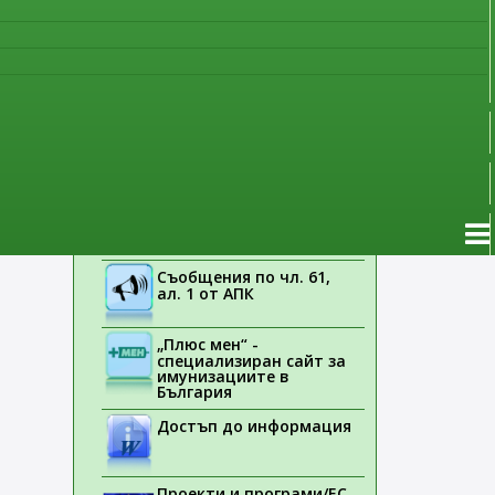
Указания на ЕМА
Лекарствени продукти
без лекарско
предписание
Новоразрешени за
употреба лекарствени
продукти
Електронен списък на
медицинските изделия,
заплащани с
обществени средства
Съобщения по чл. 61,
ал. 1 от АПК
„Плюс мен“ -
специализиран сайт за
имунизациите в
България
Достъп до информация
Проекти и програми/ЕС