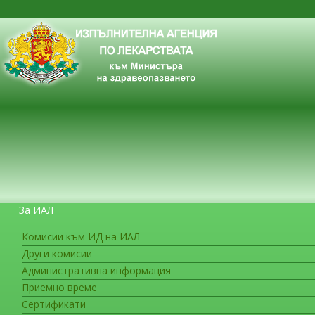
За ИАЛ
Комисии към ИД на ИАЛ
Други комисии
ЗА ГРАЖДАНИТЕ
Административна информация
Лекарствена безопасност
Приемно време
Сертификати
Кетамин