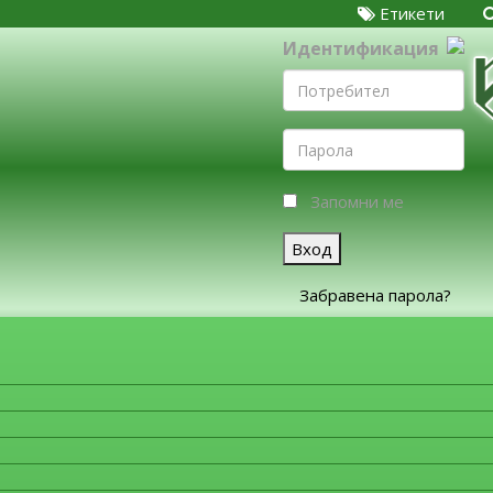
Етикети
Идентификация
Запомни ме
Вход
Забравена парола?
ЗА ФИРМИТЕ
Моля, изберете