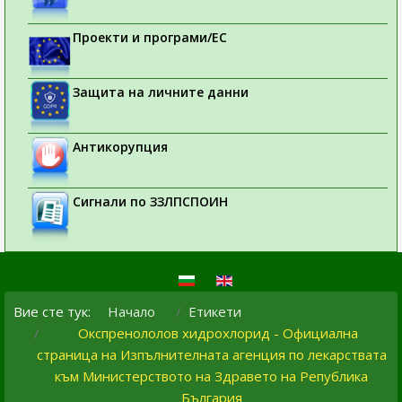
Проекти и програми/ЕС
Защита на личните данни
Антикорупция
Сигнали по ЗЗЛПСПОИН
Вие сте тук:
Начало
Етикети
Окспренололов хидрохлорид - Официална
страница на Изпълнителната агенция по лекарствата
към Министерството на Здравето на Република
България