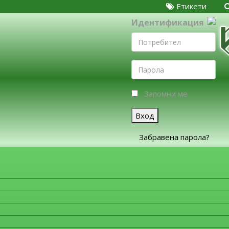
Етикети
Идентификация
Запомни ме
Вход
Забравена парола?
ЗА ФИРМИТЕ
Моля, изберете