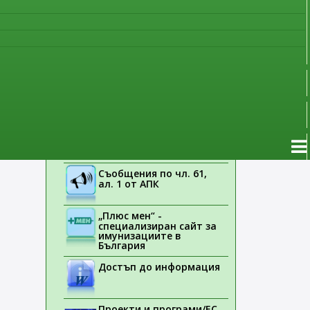
ебета,
Указания на ЕМА
Лекарствени продукти
без лекарско
предписание
Новоразрешени за
употреба лекарствени
продукти
Електронен списък на
медицинските изделия,
заплащани с
обществени средства
Съобщения по чл. 61,
ал. 1 от АПК
„Плюс мен“ -
специализиран сайт за
имунизациите в
България
Достъп до информация
Проекти и програми/ЕС