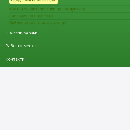
Седмица на осведомеността, 19-23 но
деца и бременни
Кратки характеристики на продуктите
Листовки за пациента
Публични оценъчни доклади
Полезни връзки
Работни места
Контакти