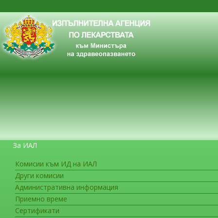
За ИАЛ
Комисии към ИД на ИАЛ
Други комисии
ЗА ГРАЖДАНИТЕ
Административна информация
Лекарствена безопасност
Приемно време
Сертификати
Седмицата на осведомеността