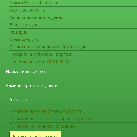
Мисия Визия Ценности
Седмицата на осведомеността
Харта за клиента
Защита на личните данни
Въведете част от
Етичен кодекс
заглавието
История
Меморандуми
Покажи брой
50
Регистър на подадените декларации
Ден пети от Седмицата на осведомен
Профил на купувача - портал
реакции при бебета, деца и бременни
Процедури преди 01.01.2020 г.
Ден четвърти от Седмицата на освед
Нормативни актове
реакции при бебета, деца и бременни
Административни услуги
Ден втори от Седмицата на осведоме
реакции при бебета, деца и бременни
Регистри
Ден първи от Седмицата на осведоме
реакции при бебета, деца и бременни
Регистри на лекарствени продукти
Регистри на търговци и производители
Ден трети от Седмицата на осведоме
Регистри клинични изпитвания
реакции при бебета, деца и бременни
Продуктова информация