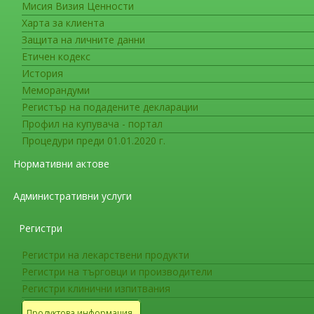
Мисия Визия Ценности
CTIS
Харта за клиента
Защита на личните данни
Въведете част от
Етичен кодекс
заглавието
История
Меморандуми
Покажи брой
50
Регистър на подадените декларации
Клинични изпитвания
Профил на купувача - портал
Процедури преди 01.01.2020 г.
Електронен вестник на ЕМА
Нормативни актове
Достъп до програма за обучение
Административни услуги
Регистри
Регистри на лекарствени продукти
Регистри на търговци и производители
Регистри клинични изпитвания
Продуктова информация