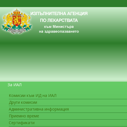
За ИАЛ
Комисии към ИД на ИАЛ
Други комисии
ЗА ГРАЖДАНИТЕ
Административна информация
Лекарствена безопасност
Приемно време
Сертификати
CTIS