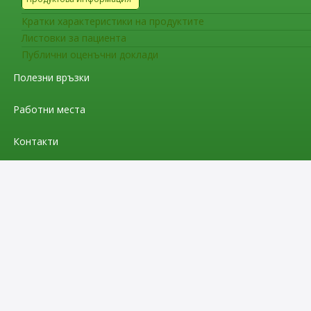
Кратки характеристики на продуктите
Листовки за пациента
Публични оценъчни доклади
Полезни връзки
Работни места
Контакти