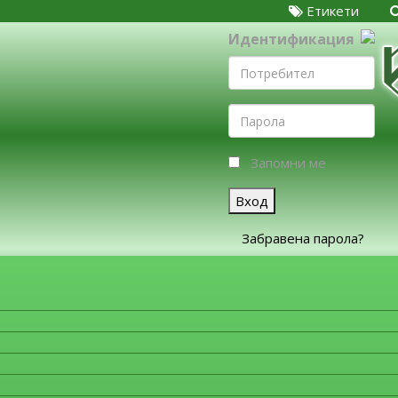
Етикети
Идентификация
Запомни ме
Вход
Забравена парола?
ЗА ФИРМИТЕ
Моля, изберете