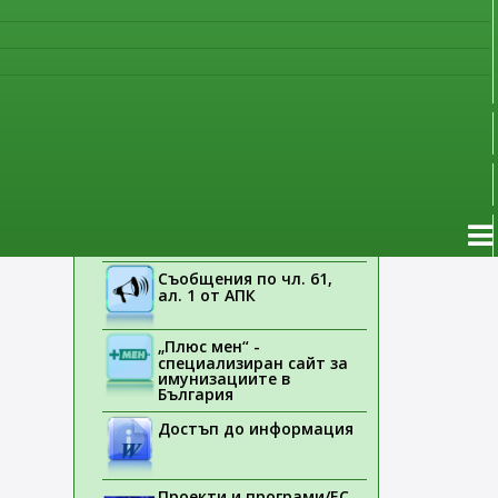
Указания на ЕМА
Лекарствени продукти
без лекарско
предписание
Новоразрешени за
употреба лекарствени
продукти
Електронен списък на
медицинските изделия,
заплащани с
обществени средства
Съобщения по чл. 61,
ал. 1 от АПК
„Плюс мен“ -
специализиран сайт за
имунизациите в
България
Достъп до информация
Проекти и програми/ЕС