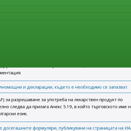
 28; 29(1); чл 29(2); чл. 30 (1); чл 30(2); чл 31; чл 32 и чл. 37 
0(3); чл 10(4) чл 10а; 10в; 10с; и чл 16(а) от Директива 2001/8
ба по чл. 59а от ЗЛПХМ;
я за употреба по чл. 66 от ЗЛПХМ;
треба по чл. 62; чл. 63 и чл 64 от ЗЛПХМ и Регламент (ЕО)
 (eAF), заявителите следва да подават в ИАЛ и:
идружително писмо на хартиен носител;
ментация.
лномощни и декларации, където е необходимо се запазват.
F) за разрешаване за употреба на лекарствен продукт по
но следва да прилага Анекс 5.19, в който търговското име н
лгарски език.
е досегашните формуляри, публикувани на страницата на ИА