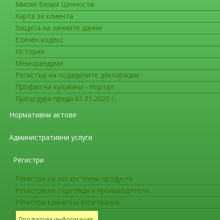
Мисия Визия Ценности
Важна информация
Харта за клиента
Електронна форма на заявления
Защита на личните данни
разрешението за употреба и пр
продукти
Етичен кодекс
История
Меморандуми
ЕЛЕКТРОННА ФОРМА НА ЗАЯВЛЕНИЯ 
Регистър на подадените декларации
РАЗРЕШЕНИЕТО ЗА УПОТРЕБА И ПРОМЕН
Профил на купувача - портал
Процедури преди 01.01.2020 г.
От 1 януари 2016 г. използването на елект
лекарствени продукти, подновяване на разре
Нормативни актове
лекарствени продукти е задължително за нац
децентрализирани процедури.
Административни услуги
Електронната форма на заявленията (eAF) за
Регистри
намерите на интернет страницата на ЕМА на с
Регистри на лекарствени продукти
http://esubmission.ema.europa.eu/eaf/
Регистри на търговци и производители
Електронната форма на заявленията (eAF) тр
Регистри клинични изпитвания
Продуктова информация