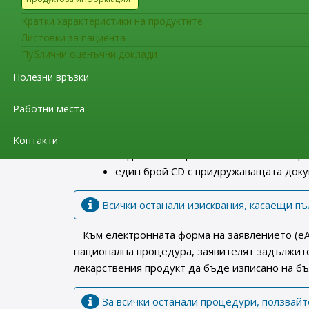
Разрешаване за употреба по чл. 27(1); чл.
ЗЛПХМ, съответно чл 8(3); чл. 10 ; чл 1
Кратки характеристики на продуктите
Европейската Комисия;
Листовки за пациента
Подновяване на разрешения за употре
Публични оценъчни доклади
Разширяване на обхвата на разрешени
Полезни връзки
Промени в издадено разрешение за упо
1234/2008 на Европейската Комисия.
Работни места
Заедно с електронната форма на заявлението
Контакти
подписани в оригинал заявление и пр
един брой CD с придружаващата доку
Всички останали изисквания, касаещи пъ
Към електронната форма на заявлението (eA
национална процедура, заявителят задължител
лекарствения продукт да бъде изписано на бъ
За всички останали процедури, ползвайт