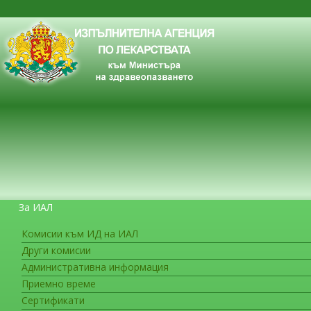
За ИАЛ
Комисии към ИД на ИАЛ
Други комисии
ЗА ГРАЖДАНИТЕ
Административна информация
Приемно време
Сертификати