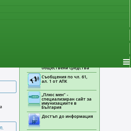
от
наблюдение
3 на
Указания на ЕМА
Лекарствени продукти
без лекарско
предписание
 №
Новоразрешени за
употреба лекарствени
продукти
Електронен списък на
медицинските изделия,
заплащани с
обществени средства
Съобщения по чл. 61,
ал. 1 от АПК
„Плюс мен“ -
специализиран сайт за
имунизациите в
а
България
Достъп до информация
Л.