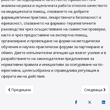
анализа на риска и оценъчната работа относно качеството
на медицинската помощ, спазването на добрите
фармацевтични практики, лекарствената безопасност и
ефикасност, спазването на фармако-терапевтичните
ръководства чрез осъществяване на съвместни проверки,
както и чрез предоставяне на експертна помощ,
организиране и провеждане на форми на методически
обучения и научно-практически форуми за партниране и
обмен. Двете изпълнителни агенции ще влагат усилие и в
разработването на законодателни предложения за
нормативни правила и инициативи за осигуряване на по-
ефективна, целесъобразна и справедлива регулация в
сферата им на действие.
Previous article: Среща на БОВЛ и ИАЛ с пациентски о
Next article:
Предишна
Следваща