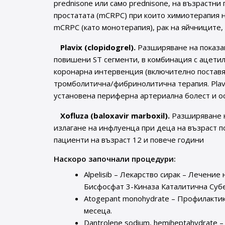
prednisone или само prednisone, на възрастни
простатата (mCRPC) при които химиотерапия н
mCRPC (като монотерапия), рак на яйчниците,
Plavix (clopidogrel).
Разширяване на показан
повишени ST сегменти, в комбинация с ацети
коронарна интервенция (включително поставян
тромболитична/фибринолитична терапия. Plav
установена периферна артериална болест и о
Xofluza (baloxavir marboxil).
Разширяване н
излагане на инфлуенца при деца на възраст п
пациенти на възраст 12 и повече години
Наскоро започнали процедури:
Alpelisib – Лекарство сирак – Лечени
Бисфосфат 3-Киназа Каталитична Субе
Atogepant monohydrate – Профилактик
месеца.
Dantrolene sodium, hemiheptahydrate 