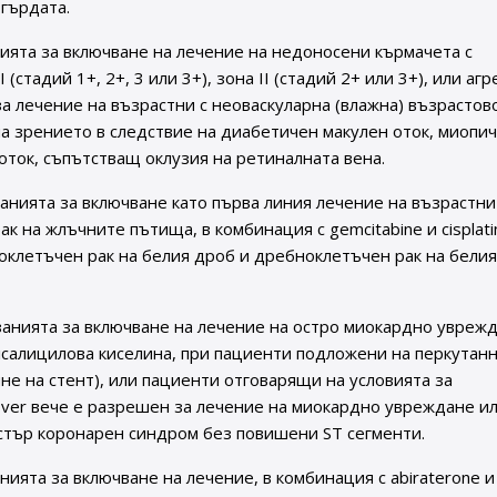
 гърдата.
ията за включване на лечение на недоносени кърмачета с
стадий 1+, 2+, 3 или 3+), зона II (стадий 2+ или 3+), или аг
за лечение на възрастни с неоваскуларна (влажна) възрастов
а зрението в следствие на диабетичен макулен оток, миопи
ток, съпътстващ оклузия на ретиналната вена.
нията за включване като първа линия лечение на възрастни
на жлъчните пътища, в комбинация с gemcitabine и cisplati
ноклетъчен рак на белия дроб и дребноклетъчен рак на белия
анията за включване на лечение на остро миокардно уврежд
лсалицилова киселина, при пациенти подложени на перкутан
е на стент), или пациенти отговарящи на условията за
ver вече е разрешен за лечение на миокардно увреждане и
стър коронарен синдром без повишени ST сегменти.
ията за включване на лечение, в комбинация с abiraterone и