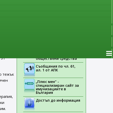
наблюдение
Указания на ЕМА
Лекарствени продукти
 с
без лекарско
предписание
Новоразрешени за
употреба лекарствени
продукти
 остро
енция
Електронен списък на
медицинските изделия,
чна
заплащани с
 ST
обществени средства
Съобщения по чл. 61,
ал. 1 от АПК
о тежък
пичен
„Плюс мен“ -
специализиран сайт за
имунизациите в
България
ерапия,
Достъп до информация
шки
им.