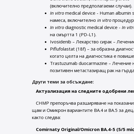
(включително предполагаеми случаи).
In vitro
medical device - Human albumin 
намеса, включително
in vitro
процедур
In vitro
diagnostic medical device -
In vit
на смъртта 1 (PD-L1).
Ivosidenib – Лекарство сирак – Лечен
Piflufolastat (18f) – за образна диа
когато целта на диагностика е повиш
Trastuzumab duocarmazine – Лечение
позитивен метастазиращ рак на гърда
Други теми за обсъждане:
Актуализация на следните одобрени лек
CHMP препоръчва разширяване на показаният
щам и Омикрон вариантите BA.4 и BA.5 за дец
както следва:
Comirnaty Original/Omicron BA.4-5 (5/5 mic