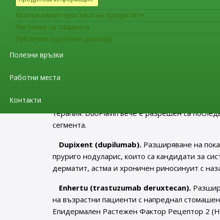
Препоръки за разширяване на терапевтичн
Кратки характеристики на продуктите
Ceprotin (human protein C).
Показанията са
Листовки за пациента
фулминантна пурпура, кумарин-индуцирана ко
Публични оценъчни доклади
тежка наследствена протеин-С недостатъчнос
Полезни връзки
добавени терапевтични показания.
Работни места
DuoPlavin (clopidogrel / acetylsalicylic acid)
миокардно увреждане с повишени ST сегмент
Контакти
(включително поставяне на стент) или пацие
терапия. DuoPlavin вече е разрешен са после
сегмента.
Dupixent (dupilumab).
Разширяване на пока
пруриго нодуларис, които са кандидати за сис
дерматит, астма и хроничен риносинуит с наз
Enhertu (trastuzumab deruxtecan).
Разширя
на възрастни пациенти с напреднал стомаше
Епидермален Растежен Фактор Рецептор 2 (HE