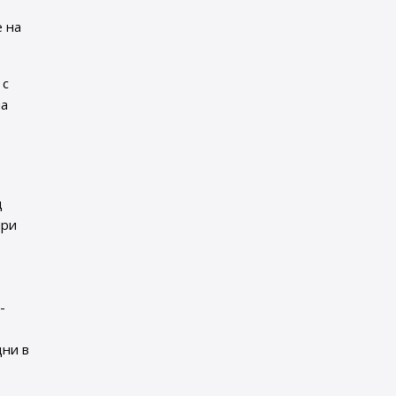
е на
 с
на
д
при
-
дни в