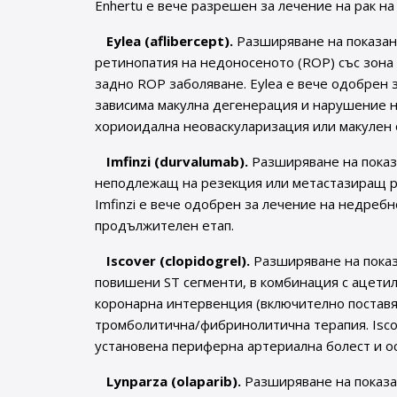
Enhertu е вече разрешен за лечение на рак на
Eylea (aflibercept).
Разширяване на показан
ретинопатия на недоносеното (ROP) със зона I (
задно ROP заболяване. Eylea е вече одобрен 
зависима макулна дегенерация и нарушение н
хориоидална неоваскуларизация или макулен о
Imfinzi (durvalumab).
Разширяване на показа
неподлежащ на резекция или метастазиращ рак 
Imfinzi е вече одобрен за лечение на недреб
продължителен етап.
Iscover (clopidogrel).
Разширяване на показ
повишени ST сегменти, в комбинация с ацети
коронарна интервенция (включително поставян
тромболитична/фибринолитична терапия. Isco
установена периферна артериална болест и о
Lynparza (olaparib).
Разширяване на показан