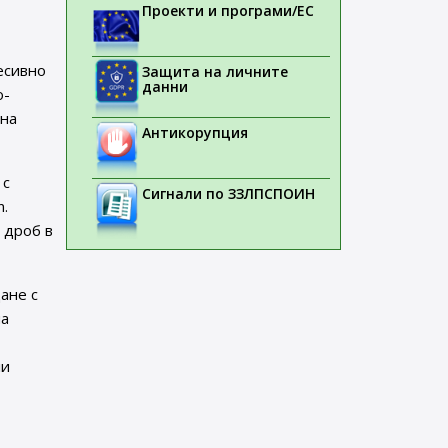
Проекти и програми/ЕС
ресивно
Защита на личните
данни
о-
чна
Антикорупция
 с
Сигнали по ЗЗЛПСПОИН
n.
 дроб в
ане с
на
ли