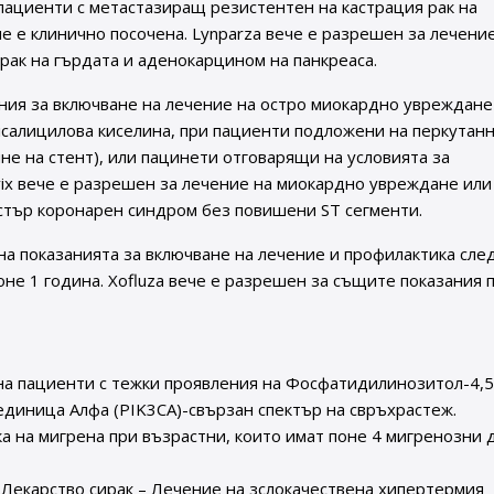
 пациенти с метастазиращ резистентен на кастрация рак на
е е клинично посочена. Lynparza вече е разрешен за лечени
 рак на гърдата и аденокарцином на панкреаса.
ия за включване на лечение на остро миокардно увреждане
лсалицилова киселина, при пациенти подложени на перкутан
е на стент), или пацинети отговарящи на условията за
ix вече е разрешен за лечение на миокардно увреждане или
стър коронарен синдром без повишени ST сегменти.
а показанията за включване на лечение и профилактика сле
оне 1 година. Xofluza вече е разрешен за същите показания 
е на пациенти с тежки проявления на Фосфатидилинозитол-4,5
диница Алфа (PIK3CA)-свързан спектър на свръхрастеж.
а на мигрена при възрастни, които имат поне 4 мигренозни 
– Лекарство сирак – Лечение на зслокачествена хипертермия