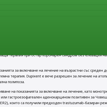
и показания:
 актуализирани както следва: за профилактика и лечение на
жна некроза и венозни тромботични пристъпи при пациенти
т. Важното е, че венозните тромботични пристъпи са новите
.
Разширяване на показанията като последваща терапия при
и при пациенти подложени на перкутанна коронарна интерв
нти отговарящи на условията за тромболитична/фибринолити
дваща терапия при остър коронарен синдром без елевация на
занията за включване на лечение на възрастни със среден д
темна терапия. Dupixent е вече разрешен за лечение на ато
ална полипоза.
ване на показанията за включване на лечение, като монотр
н или гастроезофагеален аденокарцином позитивен за Чове
R2), които са получили предходен trastuzumab-базиран реж