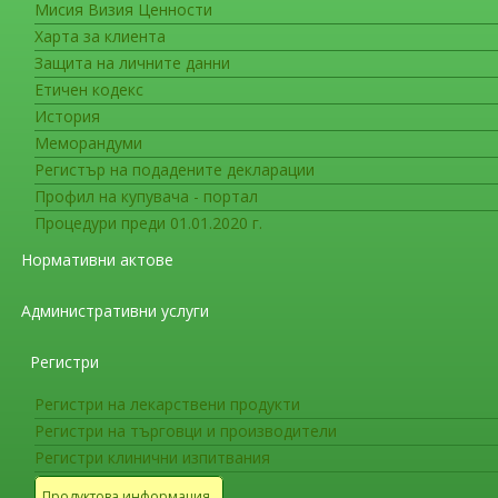
Мисия Визия Ценности
Съобщения за гражданите
Харта за клиента
Актуална информация за работа
Защита на личните данни
Етичен кодекс
Нови лекарствени продукти препоръчани з
История
VidPrevtyn Beta (COVID-19 vaccine [recomb
Меморандуми
активна имунизация за предотвратяване на CO
Регистър на подадените декларации
векторна COVID-19 ваксина.
Профил на купувача - портал
Процедури преди 01.01.2020 г.
COVID-19 или Коронавирус 2019 е заразно 
Нормативни актове
коронавирус 2 (SARS-CoV-2). Въпреки че този 
причиняване на симптоми в дихателните пътищ
Административни услуги
главно чрез свързване с ангиотензин-конверти
рекомбинантен модифициран Spike-протеин ан
Регистри
и медиира навлизането на вируса в клетката чр
седмата ваксина, препоръчана от Европейския
Регистри на лекарствени продукти
одобрение само като бустерна доза, а не като 
Регистри на търговци и производители
Регистри клинични изпитвания
За повече информация посетете
обявлени
Продуктова информация