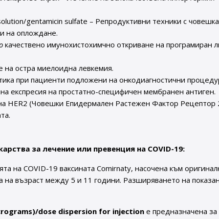
solution/gentamicin sulfate – Репродуктивни техники с човешк
и на оплождане.
ro
качествено имунохистохимчно откриване на програмиран л
ие на остра миелоидна левкемия.
гностика при пациенти подложени на онкодиагностични процед
ена експресия на простатно-специфичен мембранен антиген.
 на HER2 (Човешки Епидермален Растежен Фактор Рецептор 
та.
арства за лечение или превенция на COVID-19:
а на COVID-19 ваксината Comirnaty, насочена към оригинал
а на възраст между 5 и 11 години. Разширяването на показа
rograms)/dose dispersion for injection
е предназначена за