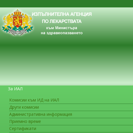
За ИАЛ
Комисии към ИД на ИАЛ
Други комисии
ЗА ГРАЖДАНИТЕ
Административна информация
Приемно време
Сертификати