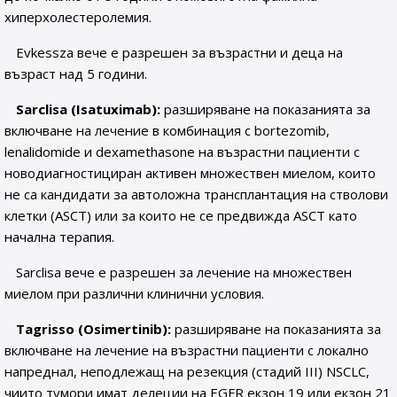
хиперхолестеролемия.
Evkessza вече е разрешен за възрастни и деца на
възраст над 5 години.
Sarclisa (Isatuximab):
разширяване на показанията за
включване на лечение в комбинация с bortezomib,
lenalidomide и dexamethasone на възрастни пациенти с
новодиагностициран активен множествен миелом, които
не са кандидати за автоложна трансплантация на стволови
клетки (ASCT) или за които не се предвижда ASCT като
начална терапия.
Sarclisa вече е разрешен за лечение на множествен
миелом при различни клинични условия.
Tagrisso (Osimertinib):
разширяване на показанията за
включване на лечение на възрастни пациенти с локално
напреднал, неподлежащ на резекция (стадий III) NSCLC,
чиито тумори имат делеции на EGFR екзон 19 или екзон 21