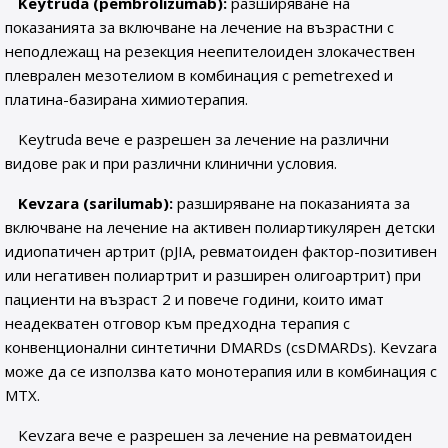
Keytruda (pembrolizumab):
разширяване на
показанията за включване на лечение на възрастни с
неподлежащ на резекция неепителоиден злокачествен
плеврален мезотелиом в комбинация с pemetrexed и
платина-базирана химиотерапия.
Keytruda вече е разрешен за лечение на различни
видове рак и при различни клинични условия.
Kevzara (sarilumab):
разширяване на показанията за
включване на лечение на активен полиартикулярен детски
идиопатичен артрит (pJIA, ревматоиден фактор-позитивен
или негативен полиартрит и разширен олигоартрит) при
пациенти на възраст 2 и повече години, които имат
неадекватен отговор към предходна терапия с
конвенционални синтетични DMARDs (csDMARDs). Kevzara
може да се използва като монотерапия или в комбинация с
MTX.
Kevzara вече е разрешен за лечение на ревматоиден