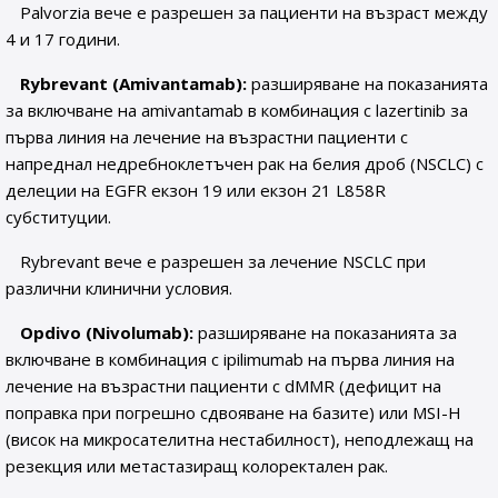
Palvorzia вече е разрешен за пациенти на възраст между
4 и 17 години.
Rybrevant (Amivantamab):
разширяване на показанията
за включване на amivantamab в комбинация с lazertinib за
първа линия на лечение на възрастни пациенти с
напреднал недребноклетъчен рак на белия дроб (NSCLC) с
делеции на EGFR екзон 19 или екзон 21 L858R
субституции.
Rybrevant вече е разрешен за лечение NSCLC при
различни клинични условия.
Opdivo (Nivolumab):
разширяване на показанията за
включване в комбинация с ipilimumab на първа линия на
лечение на възрастни пациенти с dMMR (дефицит на
поправка при погрешно сдвояване на базите) или MSI-H
(висок на микросателитна нестабилност), неподлежащ на
резекция или метастазиращ колоректален рак.