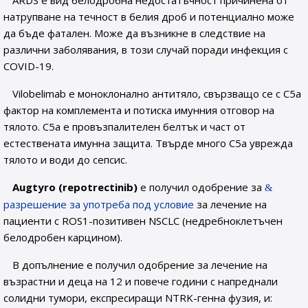
ARDS е вид белодробна недостатъчност причинена от
натрупване на течност в белия дроб и потенциално може
да бъде фатален. Може да възникне в следствие на
различни заболявания, в този случай поради инфекция с
COVID-19.
Vilobelimab е моноклонално антитяло, свързващо се с С5а
фактор на комплемента и потиска имунния отговор на
тялото. С5а е провъзпалителен белтък и част от
естествената имунна защита. Твърде много С5а уврежда
тялото и води до сепсис.
Augtyro (repotrectinib)
е получил одобрение за
разрешение за употреба под условие
за лечение на
пациенти с ROS1-позитивен NSCLC (недребноклетъчен
белодробен карцином).
В допълнение е получил одобрение за лечение на
възрастни и деца на 12 и повече години с напреднали
солидни тумори, експресиращи NTRK-генна фузия, и: