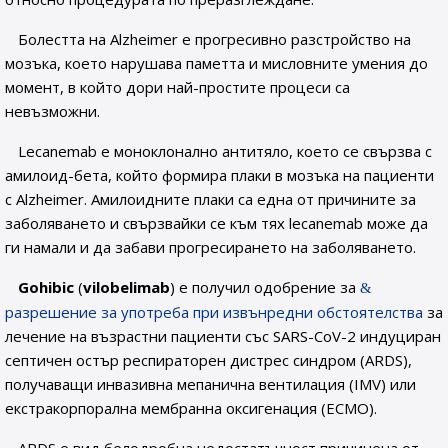
Болестта на Alzheimer е прогресивно разстройство на
мозъка, което нарушава паметта и мисловните умения до
момент, в който дори най-простите процеси са
невъзможни.
Lecanemab е моноклонално антитяло, което се свързва с
амилоид-бета, който формира плаки в мозъка на пациенти
с Alzheimer. Амилоидните плаки са една от причините за
заболяването и свързвайки се към тях lecanemab може да
ги намали и да забави прогресирането на заболяването.
Gohibic
(
vilobelimab
) е получил одобрение за
разрешение за употреба при извънредни обстоятелства
за
лечение на възрастни пациенти със SARS-CoV-2 индуциран
септичен остър респираторен дистрес синдром (ARDS),
получаващи инвазивна мепанична вентилация (IMV) или
екстракорпорална мембранна оксигенация (ECMO).