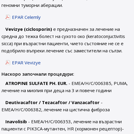
геномни туморни аберации.
EPAR Celemly
Vevizye (ciclosporin)
е предназначен за лечение на
средна до тежка болест на сухото око (keratoconjuctivitis
sicca) при възрастни пациенти, чието състояние не се е
подобрило въпреки лечение със заместители на сълзи.
EPAR Vevizye
Наскоро започнали процедури:
ATROPINE SULFATE PH. EUR.
- EMEA/H/C/006385, PUMA,
лечение на миопия при деца на 3 и повече години
Deutivacaftor / Tezacaftor / Vanzacaftor
-
EMEA/H/C/006382, лечение на цистична фиброза
Inavolisib
- EMEA/H/C/006353, лечение на възрастни
пациенти с PIK3CA-мутантен, HR (хормонен рецептор)-