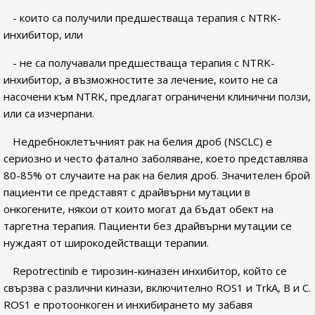
- които са получили предшестваща терапия с NTRK-
инхибитор, или
- не са получавали предшестваща терапия с NTRK-
инхибитор, а възможностите за лечение, които не са
насочени към NTRK, предлагат ограничени клинични ползи,
или са изчерпани.
Недребноклетъчният рак на белия дроб (NSCLC) е
сериозно и често фатално заболяване, което представлява
80-85% от случаите на рак на белия дроб. Значителен брой
пациенти се представят с драйвърни мутации в
онкогените, някои от които могат да бъдат обект на
таргетна терапия. Пациенти без драйвърни мутации се
нуждаят от широкодействащи терапии.
Repotrectinib е тирозин-киназен инхибитор, който се
свързва с различни кинази, включително ROS1 и TrkA, B и С.
ROS1 е протоонкоген и инхибирането му забавя