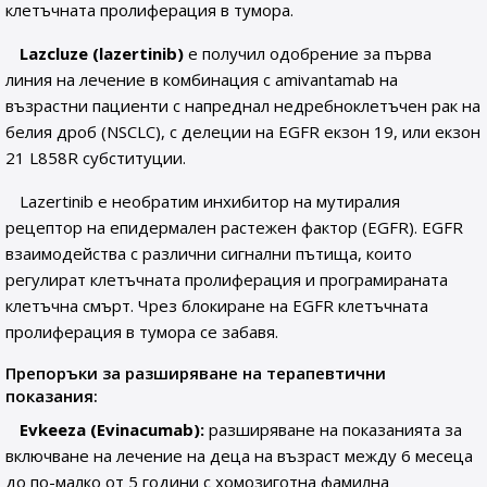
клетъчната пролиферация в тумора.
Lazcluze (lazertinib)
е получил одобрение за първа
линия на лечение в комбинация с amivantamab на
възрастни пациенти с напреднал недребноклетъчен рак на
белия дроб (NSCLC), с делеции на EGFR екзон 19, или екзон
21 L858R субституции.
Lazertinib е необратим инхибитор на мутиралия
рецептор на епидермален растежен фактор (EGFR). EGFR
взаимодейства с различни сигнални пътища, които
регулират клетъчната пролиферация и програмираната
клетъчна смърт. Чрез блокиране на EGFR клетъчната
пролиферация в тумора се забавя.
Препоръки за разширяване на терапевтични
показания:
Evkeeza (Evinacumab):
разширяване на показанията за
включване на лечение на деца на възраст между 6 месеца
до по-малко от 5 години с хомозиготна фамилна