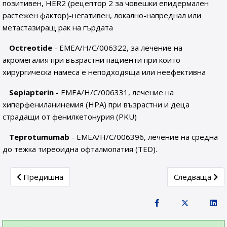
позитивен, HER2 (рецептор 2 за човешки епидермален
растежен фактор)-негативен, локално-напреднал или
метастазиращ рак на гърдата
Octreotide
- EMEA/H/C/006322, за лечение на
акромегалия при възрастни пациенти при които
хирургическа намеса е неподходяща или неефективна
Sepiapterin
- EMEA/H/C/006331, лечение на
хиперфениланинемия (HPA) при възрастни и деца
страдащи от фенилкетонурия (PKU)
Teprotumumab
- EMEA/H/C/006396, лечение на средна
до тежка тиреоидна офталмопатия (TED).
Previous article: Актуална информация за работата на C
Next article: 
Предишна
Следваща