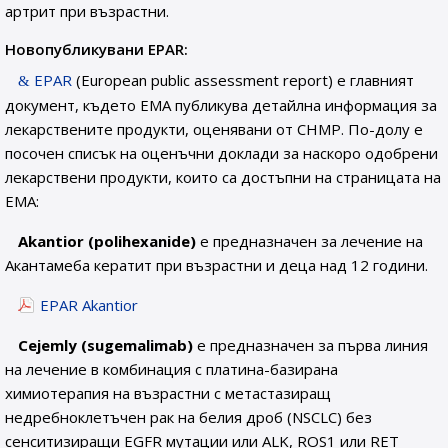
артрит при възрастни.
Новопубликувани EPAR:
EPAR
(European public assessment report) е главният
документ, където EMA публикува детайлна информация за
лекарствените продукти, оценявани от CHMP. По-долу е
посочен списък на оценъчни доклади за наскоро одобрени
лекарствени продукти, които са достъпни на страницата на
EMA:
Akantior (polihexanide)
е предназначен за лечение на
Акантамеба кератит при възрастни и деца над 12 години.
EPAR Akantior
Cejemly (sugemalimab)
е предназначен за първа линия
на лечение в комбинация с платина-базирана
химиотерапия на възрастни с метастазиращ
недребноклетъчен рак на белия дроб (NSCLC) без
сенситизиращи EGFR мутации или ALK, ROS1 или RET