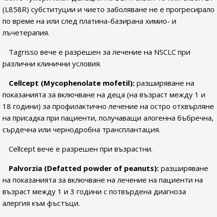
(L858R) субституции и чието заболяване не е прогресирало
по време на или след платина-базирана химио- и
лъчетерапия.
Tagrisso вече е разрешен за лечение на NSCLC при
различни клинични условия.
Cellcept (Mycophenolate mofetil):
разширяване на
показанията за включване на деца (на възраст между 1 и
18 години) за профилактично лечение на остро отхвърляне
на присадка при пациенти, получаващи алогенна бъбречна,
сърдечна или чернодробна трансплантация.
Cellcept вече е разрешен при възрастни.
Palvorzia (Defatted powder of peanuts):
разширяване
на показанията за включване на лечение на пациенти на
възраст между 1 и 3 години с потвърдена диагноза
алергия към фъстъци.