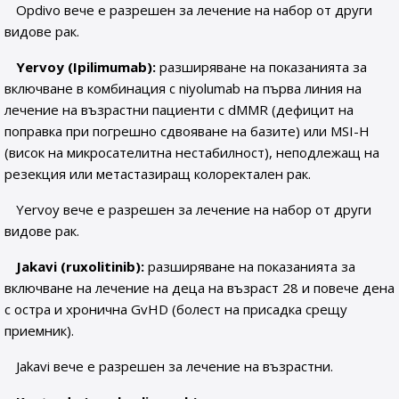
Opdivo вече е разрешен за лечение на набор от други
видове рак.
Yervoy (Ipilimumab):
разширяване на показанията за
включване в комбинация с niyolumab на първа линия на
лечение на възрастни пациенти с dMMR (дефицит на
поправка при погрешно сдвояване на базите) или MSI-H
(висок на микросателитна нестабилност), неподлежащ на
резекция или метастазиращ колоректален рак.
Yervoy вече е разрешен за лечение на набор от други
видове рак.
Jakavi (ruxolitinib):
разширяване на показанията за
включване на лечение на деца на възраст 28 и повече дена
с остра и хронична GvHD (болест на присадка срещу
приемник).
Jakavi вече е разрешен за лечение на възрастни.