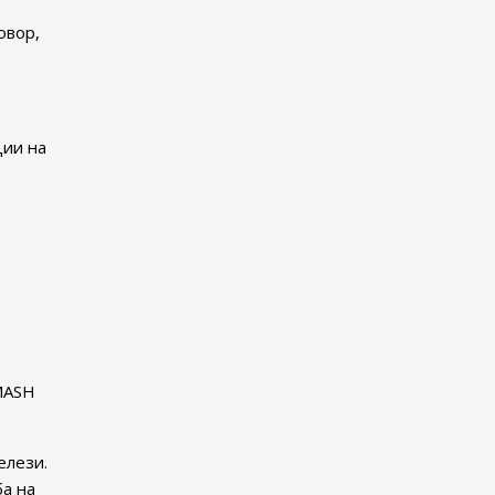
овор,
ции на
MASH
елези.
ба на