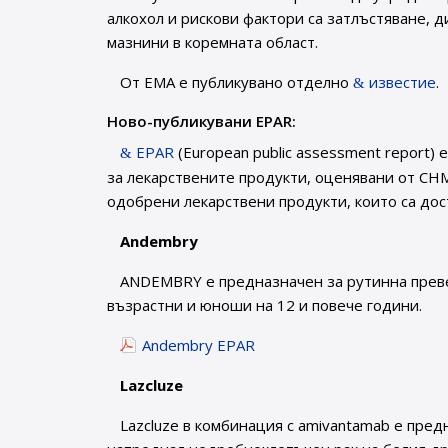
алкохол и рискови фактори са затлъстяване, д
мазнини в коремната област.
От ЕМА е публикувано отделно
известие
.
Ново-публикувани EPAR:
EPAR
(European public assessment report)
за лекарствените продукти, оценявани от CHM
одобрени лекарствени продукти, които са дос
Andembry
ANDEMBRY е предназначен за рутинна преве
възрастни и юноши на 12 и повече години.
Andembry EPAR
Lazcluze
Lazcluze в комбинация с amivantamab е пред