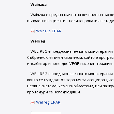
Wainzua
Wainzua е предназначен за лечение на нас
възрастни пациенти с полиневропатия в стадий
Wainzua EPAR
Welireg
WELIREG е предназначен като монотерапия 
бъбречноклетъчен карцином, който е прогреси
инхибитор и поне две VEGF-насочен терапии.
WELIREG е предназначен като монотерапия за
които се нуждаят от терапия за асоцииран, 
нервна система) хемангиобластоми, или панк
процедури са неподходящи.
Welireg EPAR