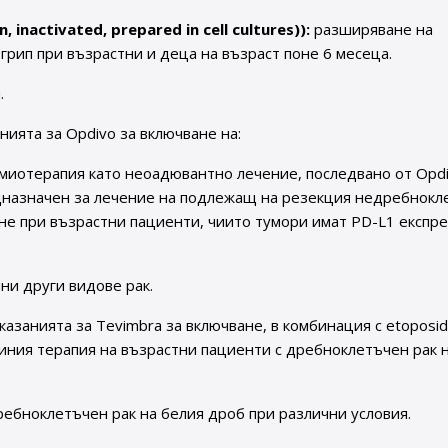
n, inactivated, prepared in cell cultures)):
разширяване на
грип при възрастни и деца на възраст поне 6 месеца.
.
ията за Opdivo за включване на:
имиотерапия като неоадювантно лечение, последвано от Opdi
едназначен за лечение на подлежащ на резекция недребнокл
ане при възрастни пациенти, чиито тумори имат PD-L1 експре
ни други видове рак.
азанията за Tevimbra за включване, в комбинация с etoposid
иния терапия на възрастни пациенти с дребноклетъчен рак 
ребноклетъчен рак на белия дроб при различни условия.