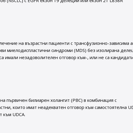
об (NSCLC) с EGFR екзон 19 делеции или екзон 21 L858R
 лечение на възрастни пациенти с трансфузионно-зависима 
кови миелодиспластични синдроми (MDS) без изолирана деле
 са имали незадоволителен отговор към-, или не са кандидат
е на първичен билиарен холангит (PBC) в комбинация с
стни, които имат неадекватен отговор към самостоятелна U
т към UDCA.