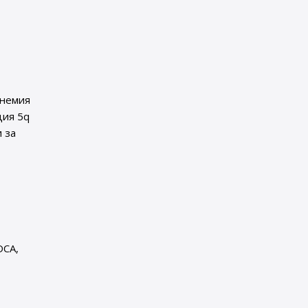
анемия
ция 5q
и за
DCA,