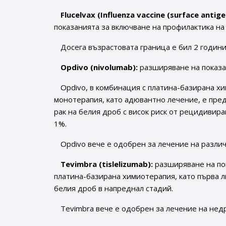
Flucelvax (Influenza vaccine (surface antige
показанията за включване на профилактика на 
Досега възрастовата граница е бил 2 години
Opdivo (nivolumab):
разширяване на показан
Opdivo, в комбинация с платина-базирана х
монотерапия, като адювантно лечение, е пр
рак на белия дроб с висок риск от рецидивир
1%.
Opdivo вече е одобрен за лечение на различ
Tevimbra (tislelizumab):
разширяване на пок
платина-базирана химиотерапия, като първа л
белия дроб в напреднал стадий.
Tevimbra вече е одобрен за лечение на нед