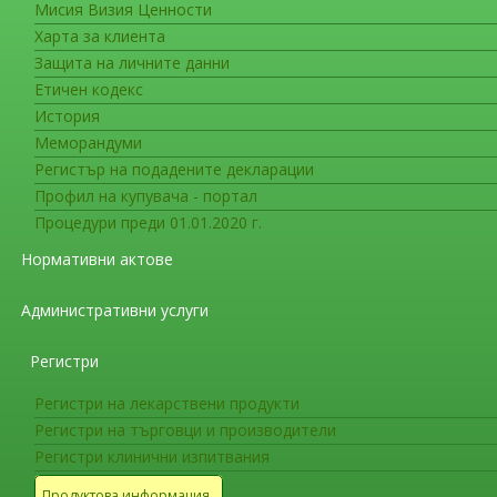
Мисия Визия Ценности
Съобщения за гражданите
Харта за клиента
Актуална информация за работа
Защита на личните данни
Етичен кодекс
Нови лекарствени продукти препоръчани з
История
Ryjunea (atropine)
е получил одобрение за 
Меморандуми
бъде започнато при деца на възраст 3-14 годи
Регистър на подадените декларации
-0.5 D to -6.0 D.
Профил на купувача - портал
Процедури преди 01.01.2020 г.
Миопия или късогледство е често-срещано с
Нормативни актове
назад) или твърде стръмно извита роговица. 
Административни услуги
Xoanacyl (Ferric citrate coordination compl
серумен дефицит на фосфор и желязо при пац
Регистри
При пациенти с CKD бъбреците не функцион
Регистри на лекарствени продукти
кръвта, което води до повишени серумни нив
Регистри на търговци и производители
доведат до вторични злокачествени заболяван
Регистри клинични изпитвания
мускулни спазми. Желязодефицитна анемия е 
на хемоглобин в кръвта. Симптомите на анемия
Продуктова информация