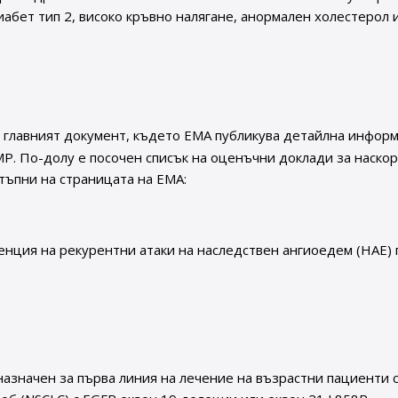
иабет тип 2, високо кръвно налягане, анормален холестерол 
 е главният документ, където EMA публикува детайлна инфор
P. По-долу е посочен списък на оценъчни доклади за наско
тъпни на страницата на EMA:
нция на рекурентни атаки на наследствен ангиоедем (HAE) 
назначен за първа линия на лечение на възрастни пациенти 