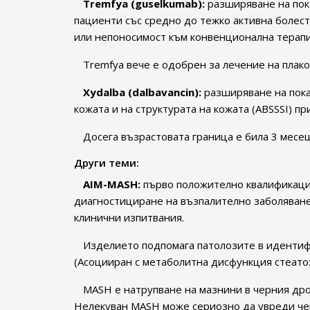
Tremfya (guselkumab):
разширяване на пока
пациенти със средно до тежко активна болест 
или непоносимост към конвенционална терапи
Tremfya вече е одобрен за лечение на плако
Xydalba (dalbavancin):
разширяване на пока
кожата и на структурата на кожата (ABSSSI) п
Досега възрастовата граница е била 3 месец
Други теми:
AIM-MASH:
първо положително квалификацио
диагностициране на възпалително заболяване 
клинични изпитвания.
Изделието подпомага патолозите в иденти
(Асоцииран с метаболитна дисфункция стеато
MASH е натрупване на мазнини в черния дро
Нелекуван MASH може сериозно да увреди чер