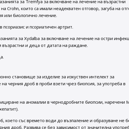
занията за Tremfya за включване на лечение на възрастни
на Crohn, които са имали неадекватен отговор, загуба на отг
я или биологично лечение.
в псориазис и псориатичен артрит.
занията за Xydalba за включване на лечение на остри инфек
ри възрастни и деца от датата на раждане.
а.
нно становище за изделие за изкуствен интелект за
на черния дроб в проби взети чрез биопсия, за употреба в
фициране на аномалии в чернодробните биопсии, наречени 
хепатит).
б, което със времето води до възпаление и образуване не б
ния дроб. Развива се без зависимост от значителна употре