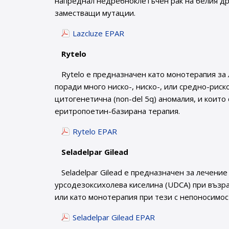
напреднал недребноклетъчен рак на белия др
заместващи мутации.
Lazcluze EPAR
Rytelo
Rytelo е предназначен като монотерапия за
поради много ниско-, ниско-, или средно-рис
цитогенетична (non-del 5q) аномалия, и които
еритропоетин-базирана терапия.
Rytelo EPAR
Seladelpar Gilead
Seladelpar Gilead е предназначен за лечени
урсодезоксихолева киселина (UDCA) при възра
или като монотерапия при тези с непоносимос
Seladelpar Gilead EPAR