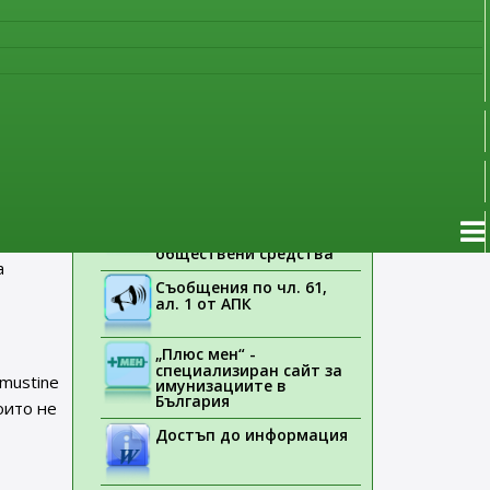
наблюдение
Указания на ЕМА
Лекарствени продукти
без лекарско
предписание
чна
Новоразрешени за
употреба лекарствени
зин
продукти
Електронен списък на
медицинските изделия,
заплащани с
ни с
обществени средства
а
Съобщения по чл. 61,
ал. 1 от АПК
„Плюс мен“ -
специализиран сайт за
mustine
имунизациите в
България
оито не
Достъп до информация