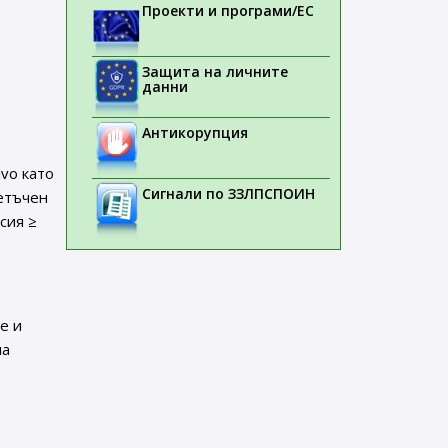
Проекти и програми/ЕС
Защита на личните
данни
Антикорупция
vo като
Сигнали по ЗЗЛПСПОИН
етъчен
сия ≥
e и
на