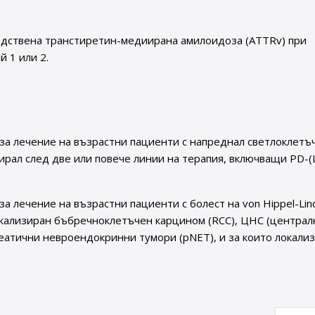
ледствена транстиретин-медиирана амилоидоза (ATTRv) при
 1 или 2.
за лечение на възрастни пациенти с напреднал светлоклетъ
рал след две или повече линии на терапия, включващи PD-(
 лечение на възрастни пациенти с болест на von Hippel-Lin
локализиран бъбречноклетъчен карцином (RCC), ЦНС (централ
реатични невроендокринни тумори (pNET), и за които локали