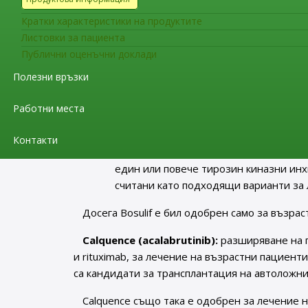
Препоръки за разширяване на терапевтичн
Кратки характеристики на продуктите
Листовки за пациента
Bosulif (bosutinib):
разширяване на показания
Публични оценъчни доклади
Възрастни и деца на 6 и повече годи
Полезни връзки
миелогенна левкемия (Ph+ CML) пози
Възрастни и деца на 6 и повече годи
Работни места
киназни инхибитор(и) [TKI(s)], и за кои
варианти за лечение.
Контакти
Възрастни пациенти с CP, акселериран
един или повече тирозин киназни инхибит
считани като подходящи варианти за 
Досега Bosulif е бил одобрен само за възра
Calquence (acalabrutinib):
разширяване на п
и rituximab, за лечение на възрастни пациен
са кандидати за трансплантация на автоложни 
Calquence също така е одобрен за лечение 