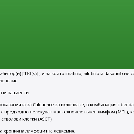
и показания:
та за Bosulif за включване на:
ни с ново-диагностицирана (ND) хронична фаза (CP) на хрони
тивна за Филаделфийска хромозома.
ни с CP Ph+ CML предходно лекувани с един или повече тиро
то imatinib, nilotinib и dasatinib не са считани като подходящи
а фаза (AP), и бластна криза (BP) Ph+ CML предходно лекува
ор(и) [TKI(s)] , и за които imatinib, nilotinib и dasatinib не с
лечение.
стни пациенти.
оказанията за Calquence за включване, в комбинация с benda
ти с предходно нелекуван мантелно-клетъчен лимфом (MCL), к
стволови клетки (ASCT).
на хронична лимфоцитна левкемия.