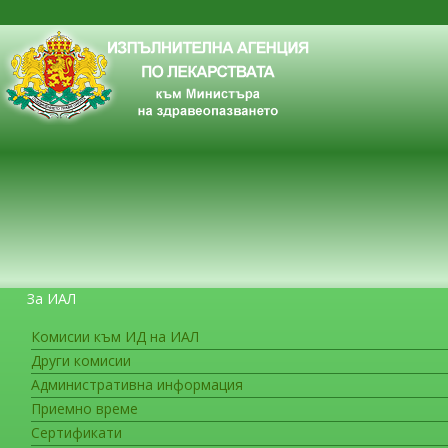
За ИАЛ
Комисии към ИД на ИАЛ
Други комисии
ЗА ГРАЖДАНИТЕ
Административна информация
Приемно време
Сертификати