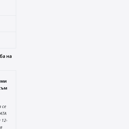
ба на
ими
към
 се
АТА
 12-
я