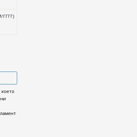
/ГГГГ)
с което
ени
гламент