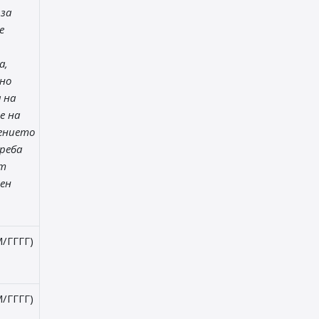
 за
е
а,
но
 на
е на
ението
реба
от
ен
/ГГГГ)
/ГГГГ)