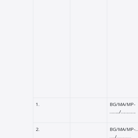
1.
BG/MA/MP-
…….../………….
2.
BG/MA/MP-…
…../………….