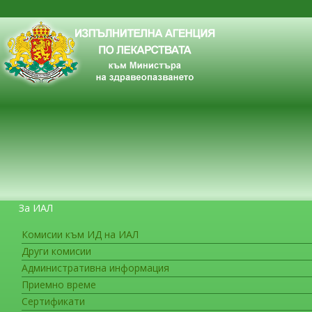
За ИАЛ
Комисии към ИД на ИАЛ
Други комисии
ЗА ГРАЖДАНИТЕ
Административна информация
Приемно време
Сертификати