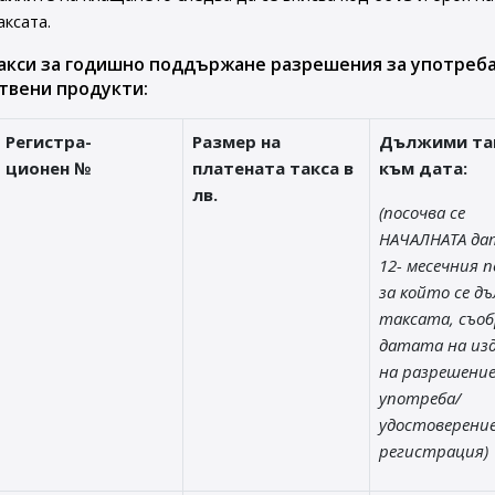
аксата.
акси за годишно поддържане разрешения за употреба
твени продукти:
Регистра-
Размер на
Дължими та
ционен №
платената такса в
към дата:
лв.
(посочва се
НАЧАЛНАТА да
12- месечния п
за който се д
таксата, съоб
датата на из
на разрешени
употреба/
удостоверени
регистрация)