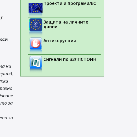
Проекти и програми/ЕС
/
Защита на личните
данни
кси
Антикорупция
Сигнали по ЗЗЛПСПОИН
та на
ериод,
ължи
разно
даване
ето за
ето за