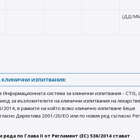
(ДД/ММ
 КЛИНИЧНИ ИЗПИТВАНИЯ:
а Информационната система за клинични изпитвания - CTIS, 
иод за възложителите на клинични изпитвания на лекарств
36/2014, в рамките на който всяко клинично изпитване беше
гласно Директива 2001/20/ЕО или по новия ред съгласно Ре
и реда по Глава II от Регламент (ЕС) 536/2014 стават