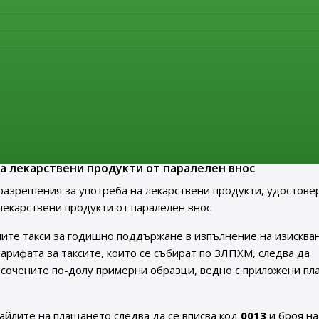
лиза в сила нов Анекс 21 „Внос на лекарствени продукти“ на
твена практика EU GMP Guide. Актуалният текст на докумен
нителна агенция по лекарствата в раздел
„Нормативни акт
ия за употреба на лекарствени продукти, удостовер
а употреба на лекарствени продукти от паралелен вн
треба на лекарствени продукти, удостоверения за
а лекарствени продукти от паралелен внос
разрешения за употреба на лекарствени продукти, удостове
лекарствени продукти от паралелен внос
ите такси за годишно поддържане в изпълнение на изисква
т Тарифата за таксите, които се събират по ЗЛПХМ, следва да
осочените по-долу примерни образци, ведно с приложени пл
айлите на плащането следва да се вписва код
0013
и броя на