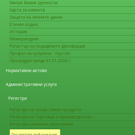
Мисия Визия Ценности
Съобщения за фирмите
Харта за клиента
Датa на влизане в сила на ед
Защита на личните данни
Етичен кодекс
На интернет страницата на ИАЛ в раздел
История
на министъра на здравеопазването за датата н
Меморандуми
Европейската фармакопея (
График за публи
Регистър на подадените декларации
фармакопея
). Датата е определена в съответс
Профил на купувача - портал
разработването на Европейска фармакопея и 
Процедури преди 01.01.2020 г.
Резолюция AP-CPH (22) 2
,
Резолюция AP
Нормативни актове
членки.
Административни услуги
Съобщения за фирмите
СЪОБЩЕНИЕ ДО ПРОИЗВОДИТЕЛ
Регистри
ЛЕКАРСТВЕНИ ПРОДУКТИ ЗА К
МЕДИЦИНА
Регистри на лекарствени продукти
Регистри на търговци и производители
Регистри клинични изпитвания
ВАЖНО!!!
Продуктова информация