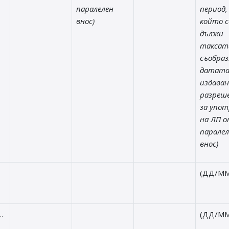
паралелен
период,
внос)
който с
дължи
таксат
съобраз
датата
издаван
разреш
за упот
на ЛП 
паралел
внос)
(ДД/ММ
.
(ДД/ММ