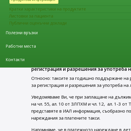
Уведомяваме Ви, че считано от 21.08.2022 г. в
Кратки характеристики на продуктите
европейското ръководство за Добра производс
Листовки за пациента
публикуван на интернет страницата на Изпъл
Публични оценъчни доклади
Съобщения за фирмите
Полезни връзки
До притежателите на разрешен
за регистрация и разрешения з
Работни места
Контакти
До притежателите на разрешения за упо
регистрация и разрешения за употреба н
Относно: таксите за годишно поддържане на 
за регистрация и разрешения за употреба на 
Уведомяваме Ви, че при заплащане на дължим
на чл. 55, ал. 10 от ЗЛПХМ и чл. 12, ал. 1-3 о
представяте в ИАЛ информация, съобразно п
нареждания за платените такси.
Напомняме, че в платежното нареждане в дет