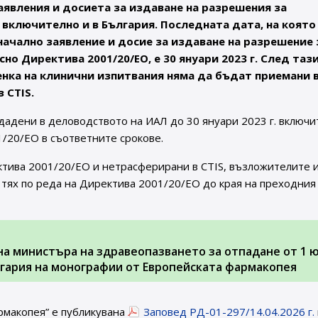
явления и досиета за издаване на разрешения за
 включително и в България. Последната дата, на която
чално заявление и досие за издаване на разрешение 
о Директива 2001/20/ЕО, е 30 януари 2023 г. След тази
енка на клинични изпитвания няма да бъдат приемани 
 CTIS.
дадени в деловодството на ИАЛ до 30 януари 2023 г. включи
/20/ЕО в съответните срокове.
ктива 2001/20/ЕО и нетрасферирани в CTIS, възложителите 
тях по реда на Директива 2001/20/ЕО до края на преходния
. на министъра на здравеопазването за отпадане от 1 
ългария на монографии от Европейската фармакопея
рмакопея” е публикувана
Заповед РД-01-297/14.04.2026 г.