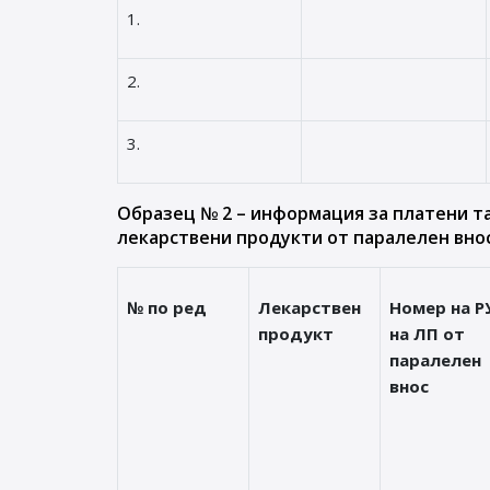
1.
2.
3.
Образец № 2 – информация за платени т
лекарствени продукти от паралелен внос
№ по ред
Лекарствен
Номер на Р
продукт
на ЛП от
паралелен
внос