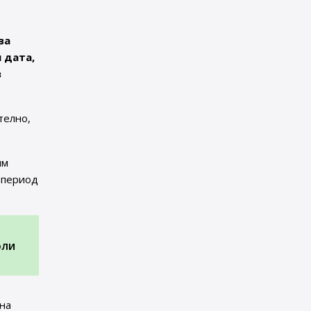
за
 дата,
в
телно,
им
 период
юли
на