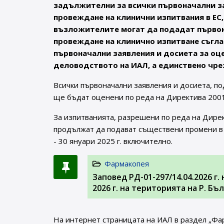
задължителни за всички първоначални за
провеждане на клинични изпитвания в ЕС,
възложителите могат да подадат първона
провеждане на клинично изпитване съгласн
първоначални заявления и досиета за оц
деловодството на ИАЛ, а единствено чрез
Всички първоначални заявления и досиета, по
ще бъдат оценени по реда на Директива 2001
За изпитванията, разрешени по реда на Дире
продължат да подават съществени промени в 
- 30 януари 2025 г. включително.
Фармакопея
Заповед РД-01-297/14.04.2026 г
2026 г. на територията на Р. Б
На интернет страницата на ИАЛ в раздел „Фа