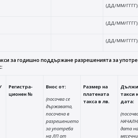
(ДД/ММ/ГГГГ)
(ДД/ММ/ГГГГ)
(ДД/ММ/ГГГГ)
акси за годишно поддържане разрешенията за употре
:
У
Регистра-
Внос от:
Размер на
Дълж
ционен №
платената
такси 
(посочва се
такса в лв.
дата:
държавата,
посочена в
(посочва
разрешението
НАЧАЛН
за употреба
дата на
на ЛП от
месечни