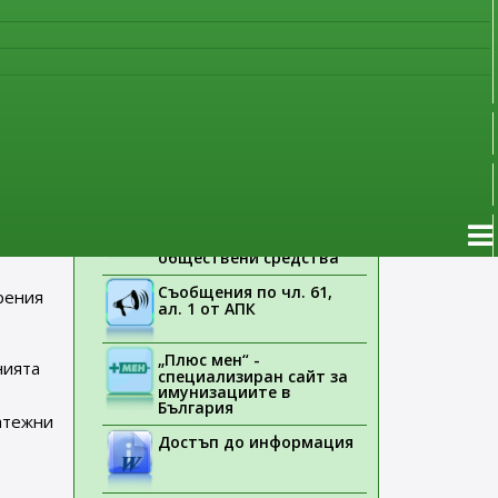
наблюдение
та е
Указания на ЕМА
ове”
.
Лекарствени продукти
без лекарско
предписание
Новоразрешени за
ения
употреба лекарствени
ос
продукти
Електронен списък на
медицинските изделия,
заплащани с
обществени средства
Съобщения по чл. 61,
рения
ал. 1 от АПК
„Плюс мен“ -
нията
специализиран сайт за
имунизациите в
България
атежни
Достъп до информация