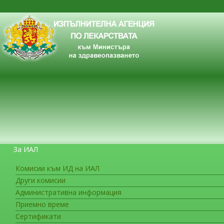
За ИАЛ
Комисии към ИД на ИАЛ
Други комисии
ЗА ГРАЖДАНИТЕ
Административна информация
Приемно време
Сертификати