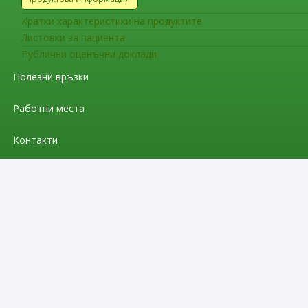
Кратки характеристики на продуктите
Листовки за пациента
Публични оценъчни доклади
Полезни връзки
Работни места
Контакти