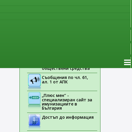
наблюдение
Указания на ЕМА
Лекарствени продукти
без лекарско
предписание
Новоразрешени за
употреба лекарствени
продукти
Електронен списък на
медицинските изделия,
заплащани с
обществени средства
Съобщения по чл. 61,
ал. 1 от АПК
„Плюс мен“ -
специализиран сайт за
имунизациите в
България
Достъп до информация