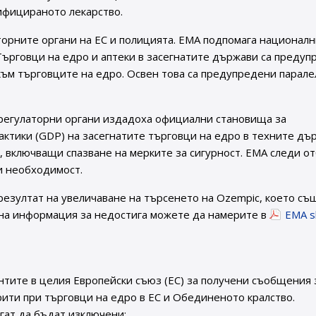
ифицираното лекарство.
торните органи на ЕС и полицията. EMA подпомага национал
Търговци на едро и аптеки в засегнатите държави са преду
ъм търговците на едро. Освен това са предупредени парал
регулаторни органи издадоха официални становища за
актики (GDP) на засегнатите търговци на едро в техните дъ
 включващи спазване на мерките за сигурност. EMA следи о
и необходимост.
езултат на увеличаване на търсенето на Ozempic, което съ
лна информация за недостига можете да намерите в
EMA s
тите в целия Европейски съюз (ЕС) за получени съобщения 
рити при търговци на едро в ЕС и Обединеното кралство.
ат да бъдат изключени;