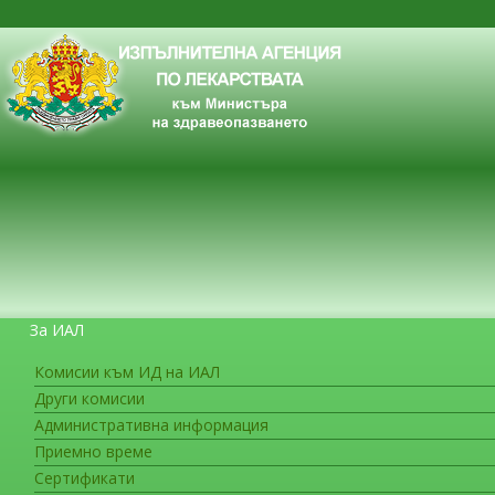
За ИАЛ
Комисии към ИД на ИАЛ
Други комисии
ЗА ГРАЖДАНИТЕ
Административна информация
Приемно време
Сертификати