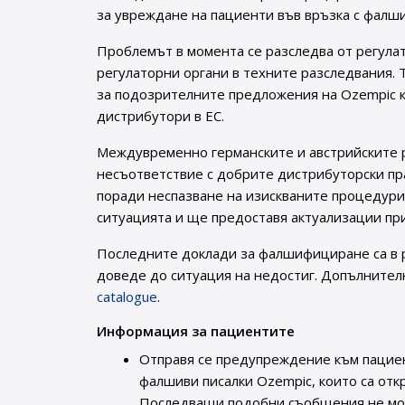
за увреждане на пациенти във връзка с фалш
Проблемът в момента се разследва от регула
регулаторни органи в техните разследвания. 
за подозрителните предложения на Ozempic к
дистрибутори в ЕС.
Междувременно германските и австрийските 
несъответствие с добрите дистрибуторски пр
поради неспазване на изискваните процедури,
ситуацията и ще предоставя актуализации пр
Последните доклади за фалшифициране са в р
доведе до ситуация на недостиг. Допълните
catalogue
.
Информация за пациентите
Отправя се предупреждение към пациен
фалшиви писалки Ozempic, които са отк
Последващи подобни съобщения не мог