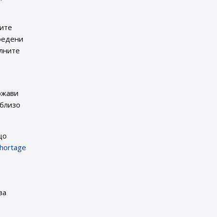
ните
предени
елните
ржави
тблизо
що
hortage
за