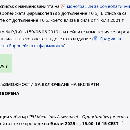
 списък с наименованията на
монографии за хомеопатични
вропейската фармакопея (до допълнение 10.5). В списъка са
 от допълнение 10.5, което влиза в сила от 1 юли 2021 г.
то № РД-01-159/06.06.2019 г. и нейните изменения се опред
в сила на текстовете на десетото издание (
График за
ие на Европейската фармакопея
).
5 г.
– ВЪЗМОЖНОСТИ ЗА ВКЛЮЧВАНЕ НА ЕКСПЕРТИ
ОТВОРЕНА
оящия уебинар
“EU Medicines Assessment - Opportunities for expert
(*)
 който ще се проведе на
9 юли 2025 г., 15:00-16:15 CEST
.