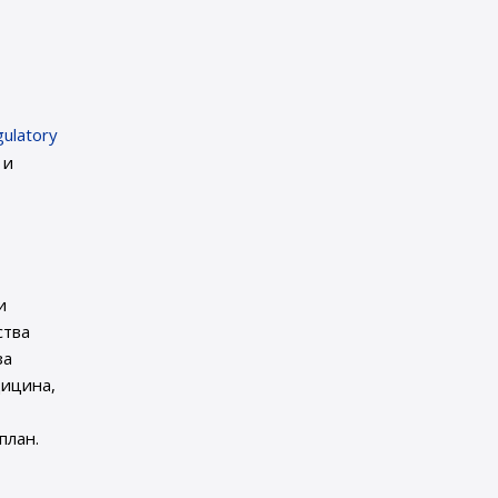
ulatory
 и
и
ства
за
дицина,
план.