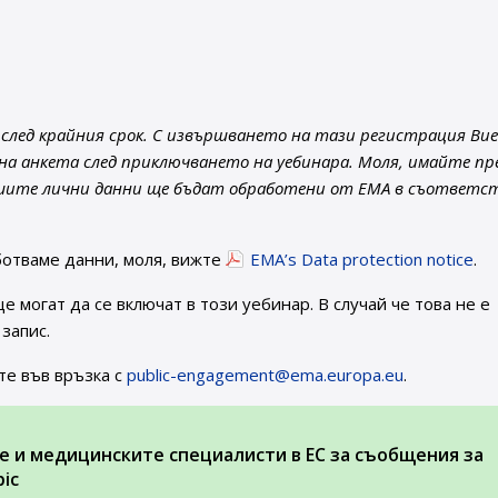
лед крайния срок. С извършването на тази регистрация Вие
е на анкета след приключването на уебинара. Моля, имайте пр
шите лични данни ще бъдат обработени от EMA в съответст
ботваме данни, моля, вижте
EMA’s Data protection notice
.
 могат да се включат в този уебинар. В случай че това не е
запис.
зте във връзка с
public-engagement@ema.europa.eu
.
 и медицинските специалисти в ЕС за съобщения за
ic