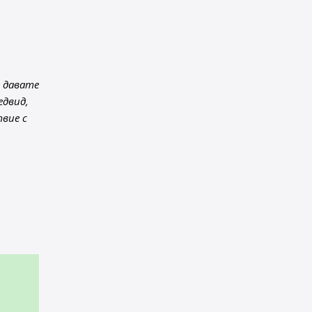
 давате
едвид,
вие с