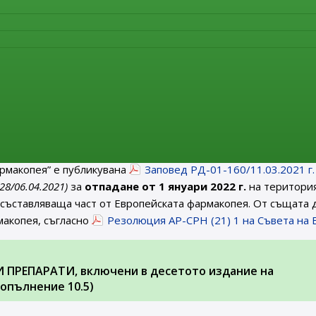
on of the revised sartan monographs on 1 April 2021
. на министъра на здравеопазването за отпадане от 1 
ългария на монография от ЕФ
рмакопея” е публикувана
Заповед РД-01-160/11.03.2021 г.
 28/06.04.2021)
за
отпадане от 1 януари 2022 г.
на територия
 съставляваща част от Европейската фармакопея. От същата 
макопея, съгласно
Резолюция AP-CPH (21) 1 на Съвета на 
ПРЕПАРАТИ, включени в десетото издание на
опълнение 10.5)