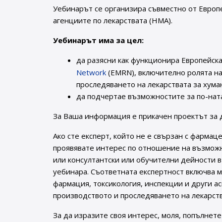
Уебинарът се организира съвместно от Европе
агенциите по лекарствата (HMA).
Уебинарът има за цел:
да разясни как функционира Европейск
Network
(EMRN), включително ролята на
проследяването на лекарствата за хума
да подчертае възможностите за по-нат
За Ваша информация е прикачен проектът за 
Ако сте експерт, който не е свързан с фарма
проявявате интерес по отношение на възможно
или консултантски или обучителни дейности в 
уебинара. Съответната експертност включва м
фармация, токсикология, инспекции и други а
производството и проследяването на лекарств
За да изразите своя интерес, моля, попълне