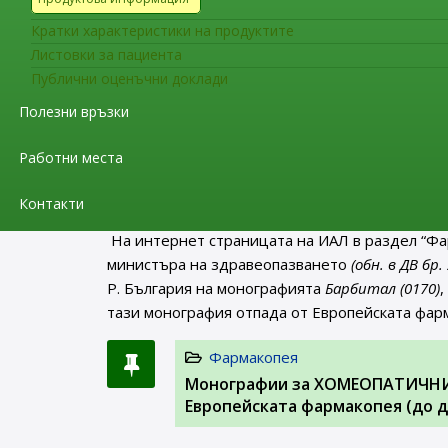
Кратки характеристики на продуктите
Допълнителна информация:
Листовки за пациента
European Pharmacopoeia: Rapid implementati
Публични оценъчни доклади
Полезни връзки
Фармакопея
Заповед РД-01-160/11.03.2021 г
Работни места
2022 г. на територията на Р. Б
Контакти
На интернет страницата на ИАЛ в раздел “Фа
министъра на здравеопазването
(обн. в ДВ бр.
Р. България на монографията
Барбитал (0170)
,
тази монография отпада от Европейската фар
Фармакопея
Монографии за ХОМЕОПАТИЧНИ 
Европейската фармакопея (до д