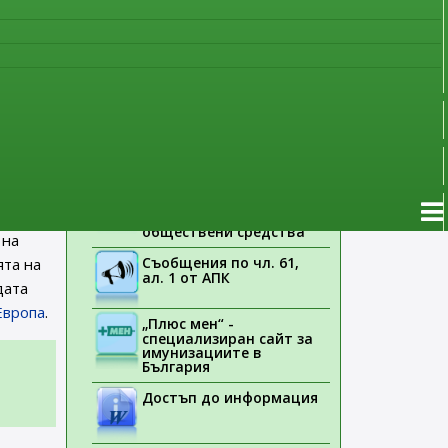
наблюдение
Указания на ЕМА
Лекарствени продукти
без лекарско
предписание
Новоразрешени за
употреба лекарствени
януари
продукти
Електронен списък на
медицинските изделия,
заплащани с
обществени средства
на
Съобщения по чл. 61,
та на
ал. 1 от АПК
дата
Европа
.
„Плюс мен“ -
специализиран сайт за
имунизациите в
България
Достъп до информация