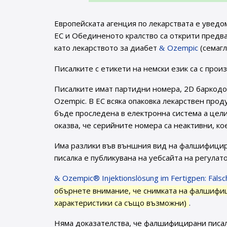
Европейската агенция по лекарствата е уведо
ЕС и Обединеното кралство са открити предва
като лекарството за диабет
Ozempic
(семагл
Писалките с етикети на немски език са с прои
Писалките имат партидни номера, 2D баркодо
Ozempic. В ЕС всяка опаковка лекарствен прод
бъде проследена в електронна система а цел
оказва, че серийните номера са неактивни, 
Има разлики във външния вид на фалшифицира
писалка е публикувана на уебсайта на регулат
Ozempic® Injektionslösung im Fertigpen: Fäls
обърнете внимание, че снимката на фалшифиц
характеристики са също възможни)
.
Няма доказателства, че фалшифицирани писал