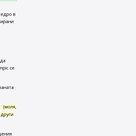
 едро в
тирани
 да
mpic се
раната
t
(моля,
 други
щения