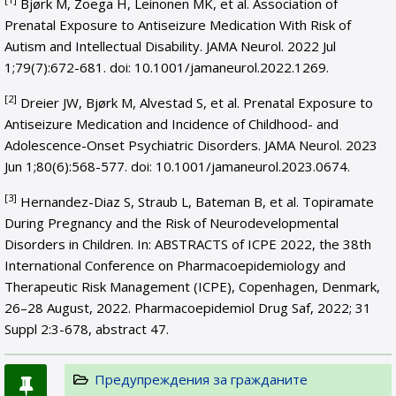
Bjørk M, Zoega H, Leinonen MK, et al. Association of
Prenatal Exposure to Antiseizure Medication With Risk of
Autism and Intellectual Disability. JAMA Neurol. 2022 Jul
1;79(7):672-681. doi: 10.1001/jamaneurol.2022.1269.
[2]
Dreier JW, Bjørk M, Alvestad S, et al. Prenatal Exposure to
Antiseizure Medication and Incidence of Childhood- and
Adolescence-Onset Psychiatric Disorders. JAMA Neurol. 2023
Jun 1;80(6):568-577. doi: 10.1001/jamaneurol.2023.0674.
[3]
Hernandez-Diaz S, Straub L, Bateman B, et al. Topiramate
During Pregnancy and the Risk of Neurodevelopmental
Disorders in Children. In: ABSTRACTS of ICPE 2022, the 38th
International Conference on Pharmacoepidemiology and
Therapeutic Risk Management (ICPE), Copenhagen, Denmark,
26–28 August, 2022. Pharmacoepidemiol Drug Saf, 2022; 31
Suppl 2:3-678, abstract 47.
Предупреждения за гражданите