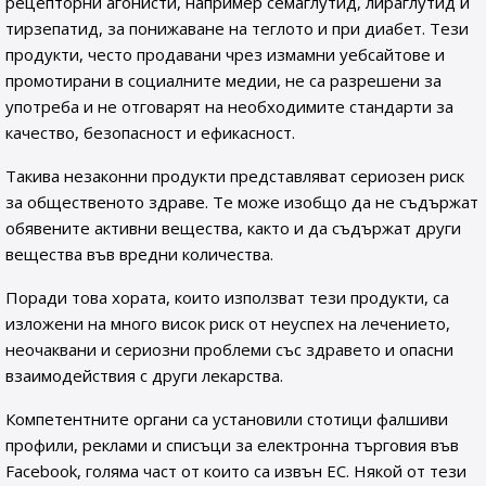
рецепторни агонисти, например семаглутид, лираглутид и
тирзепатид, за понижаване на теглото и при диабет. Тези
продукти, често продавани чрез измамни уебсайтове и
промотирани в социалните медии, не са разрешени за
употреба и не отговарят на необходимите стандарти за
качество, безопасност и ефикасност.
Такива незаконни продукти представляват сериозен риск
за общественото здраве. Те може изобщо да не съдържат
обявените активни вещества, както и да съдържат други
вещества във вредни количества.
Поради това хората, които използват тези продукти, са
изложени на много висок риск от неуспех на лечението,
неочаквани и сериозни проблеми със здравето и опасни
взаимодействия с други лекарства.
Компетентните органи са установили стотици фалшиви
профили, реклами и списъци за електронна търговия във
Facebook, голяма част от които са извън ЕС. Някой от тези