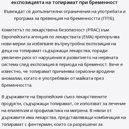
експозицията на топирамат при бременност
Въвеждат се допълнителни ограничения на употребата и
програма за превенция на бременността (ППБ).
Комитетът по лекарствена безопасност (PRAC) към
Европейската агенция по лекарствата (ЕМА) препоръчва
нови мерки за избягване вътреутробна експозиция на
деца на топирамат съдържащи лекарства, поради
увеличен риск от нарушения в развитието на нервната
система след експозиция в периода на бременост. Вече е
известно, че топирамат причинява сериозни вродени
аномалии, когато е употребяван от майката през
бременността.
В държавите на Европейския съюз лекарствените
продукти, съдържащи топирамат, се използват за лечение
на епилепсия и профилактика на мигрена. В някои от
държавите има лекарства, представляващи комбинация на
топирамат с фентермин, които са разрешени за