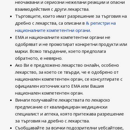
неочаквани и сериозни нежелани реакции и опасни
взаимодействия с други лекарства.
Търговците, които имат разрешение за търговия на
дребно с лекарства, са описани в
регистри на
националните компетентни органи
.
ЕМА и националните компетентни органи не
одобряват и не промотират конкретни продукти или
марки. Всяко твърдение, което предполага
обратното, е невярно.
Ако Ви е предложено лекарство онлайн, особено
лекарство, за което се твърди, че е одобрено от
национален компетентен орган, се консултирате с
официален източник като ЕМА или Вашия
национален компетентен орган.
Винаги получавайте лекарствата по лекарско
предписание от квалифициран медицински
специалист и аптека, която притежава разрешение
за търговия на дребно с лекарства.
Съобщавайте за всички подозрителни уебсайтове,