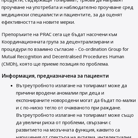
проучване на употребата и наблюдателно проучване сред
медицински специалисти и пациентите, за да оценят
ефективността на новите мерки.
Препоръките на PRAC сега ще бъдат насочени към
Координационната група за децентрализирани и
процедури по взаимно съгласие - Co-ordination Group for
Mutual Recognition and Decentralised Procedures Human
(CMDh), която ще приеме позиция по проблема.
Информация, предназначена за пациенти
Вътреутробното излагане на топирамат може да
причини вродени аномалии при деца и
експонираните новородени могат да бъдат по-малки
и с по-ниско тегло от очакваното при раждане.
Вътреутробното излагане на топирамат може също
да увеличи риска от проблеми, свързани с
развитието на мозъчната функция, каквито са
нарушения от спектъра на аутизма, интелектуални