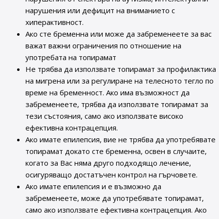
нарушения или дефицит на вниманието с
хиперактивност.
Ако сте бременна или може да забременеете за вас
важат важни ограничения по отношение на
употребата на топирамат
Не трябва да използвате топирамат за профилактика
на мигрена или за регулиране на телесното тегло по
време на бременност. Ако има възможност да
забременеете, трябва да използвате топирамат за
тези състояния, само ако използвате високо
ефективна контрацепция.
Ако имате епилепсия, вие не трябва да употребявате
топирамат докато сте бременна, освен в случаите,
когато за Вас няма друго подходящо лечение,
осигуряващо достатъчен контрол на гърчовете.
Ако имате епилепсия и е възможно да
забременеете, може да употребявате топирамат,
само ако използвате ефективна контрацепция. Ако