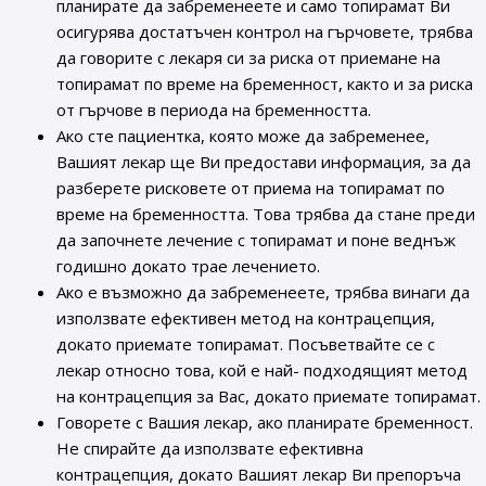
планирате да забременеете и само топирамат Ви
осигурява достатъчен контрол на гърчовете, трябва
да говорите с лекаря си за риска от приемане на
топирамат по време на бременност, както и за риска
от гърчове в периода на бременността.
Ако сте пациентка, която може да забременее,
Вашият лекар ще Ви предостави информация, за да
разберете рисковете от приема на топирамат по
време на бременността. Това трябва да стане преди
да започнете лечение с топирамат и поне веднъж
годишно докато трае лечението.
Ако е възможно да забременеете, трябва винаги да
използвате ефективен метод на контрацепция,
докато приемате топирамат. Посъветвайте се с
лекар относно това, кой е най- подходящият метод
на контрацепция за Вас, докато приемате топирамат.
Говорете с Вашия лекар, ако планирате бременност.
Не спирайте да използвате ефективна
контрацепция, докато Вашият лекар Ви препоръча