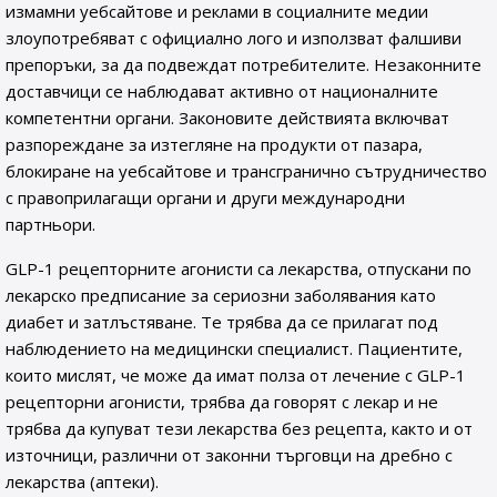
измамни уебсайтове и реклами в социалните медии
злоупотребяват с официално лого и използват фалшиви
препоръки, за да подвеждат потребителите. Незаконните
доставчици се наблюдават активно от националните
компетентни органи. Законовите действията включват
разпореждане за изтегляне на продукти от пазара,
блокиране на уебсайтове и трансгранично сътрудничество
с правоприлагащи органи и други международни
партньори.
GLP-1 рецепторните агонисти са лекарства, отпускани по
лекарско предписание за сериозни заболявания като
диабет и затлъстяване. Те трябва да се прилагат под
наблюдението на медицински специалист. Пациентите,
които мислят, че може да имат полза от лечение с GLP-1
рецепторни агонисти, трябва да говорят с лекар и не
трябва да купуват тези лекарства без рецепта, както и от
източници, различни от законни търговци на дребно с
лекарства (аптеки).