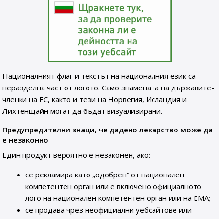
Националният флаг и текстът на националния език са
неразделна част от логото. Само знамената на държавите-
членки на ЕС, както и тези на Норвегия, Исландия и
Лихтенщайн могат да бъдат визуализирани.
Предупредителни знаци, че дадено лекарство може да
е незаконно
Един продукт вероятно е незаконен, ако:
се рекламира като „одобрен“ от национален
компетентен орган или е включено официалното
лого на национален компетентен орган или на ЕМА;
се продава чрез неофициални уебсайтове или