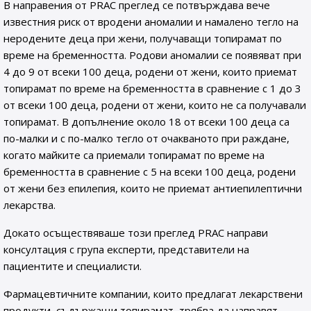
В направения от PRAC преглед се потвърждава вече
известния риск от вродени аномалии и намалено тегло на
неродените деца при жени, получаващи топирамат по
време на бременността. Родови аномалии се появяват при
4 до 9 от всеки 100 деца, родени от жени, които приемат
топирамат по време на бременността в сравнение с 1 до 3
от всеки 100 деца, родени от жени, които не са получавали
топирамат. В допълнение около 18 от всеки 100 деца са
по-малки и с по-малко тегло от очакваното при раждане,
когато майките са приемали топирамат по време на
бременността в сравнение с 5 на всеки 100 деца, родени
от жени без епилепия, които не приемат антиепилептични
лекарства.
Докато осъществяваше този преглед PRAC направи
консултация с група експерти, представители на
пациентите и специалисти.
Фармацевтичните компании, които предлагат лекарствени
продукти, съдържащи топирамат, трябва да направят