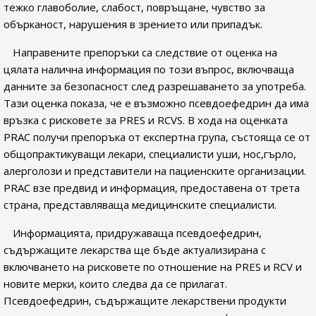
тежко главоболие, слабост, повръщане, чувство за
обърканост, нарушения в зрението или припадък.
Направените препоръки са следствие от оценка на
цялата налична информация по този въпрос, включваща
данните за безопасност след разрешаването за употреба.
Тази оценка показа, че е възможно псевдоефедрин да има
връзка с рисковете за PRES и RCVS. В хода на оценката
PRAC получи препоръка от експертна група, състояща се от
общопрактикуващи лекари, специалисти уши, нос,гърло,
алерголози и представители на пациенските организации.
PRAC взе предвид и информация, предоставена от трета
страна, представляваща медицинските специалисти.
Информацията, придружаваща псевдоефедрин,
съдържащите лекарства ще бъде актуализирана с
включването на рисковете по отношение на PRES и RCV и
новите мерки, които следва да се прилагат.
Псевдоефедрин, съдържащите лекарствени продукти