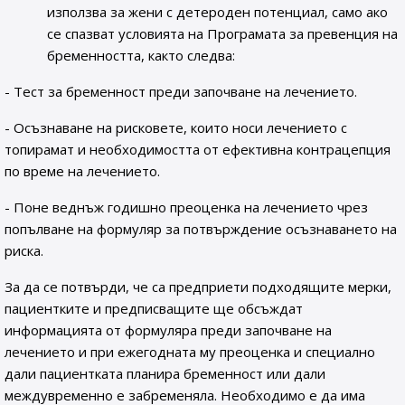
използва за жени с детероден потенциал, само ако
се спазват условията на Програмата за превенция на
бременността, както следва:
- Тест за бременност преди започване на лечението.
- Осъзнаване на рисковете, които носи лечението с
топирамат и необходимостта от ефективна контрацепция
по време на лечението.
- Поне веднъж годишно преоценка на лечението чрез
попълване на формуляр за потвърждение осъзнаването на
риска.
За да се потвърди, че са предприети подходящите мерки,
пациентките и предписващите ще обсъждат
информацията от формуляра преди започване на
лечението и при ежегодната му преоценка и специално
дали пациентката планира бременност или дали
междувременно е забременяла. Необходимо е да има