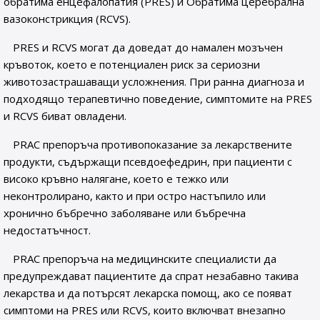
обратима енцефалопатия (PRES) и Обратима церебрална
вазоконстрикция (RCVS).
PRES и RCVS могат да доведат до намален мозъчен
кръвоток, което е потенциален риск за сериозни
животозастрашаващи усложнения. При ранна диагноза и
подходящо терапевтично поведение, симптомите на PRES
и RCVS биват овладени.
PRAC препоръча противопоказание за лекарствените
продукти, съдържащи псевдоефедрин, при пациенти с
високо кръвно налягане, което е тежко или
неконтролирано, както и при остро настъпило или
хронично бъбречно заболяване или бъбречна
недостатъчност.
PRAC препоръча на медицинските специалисти да
предупреждават пациентите да спрат незабавно такива
лекарства и да потърсят лекарска помощ, ако се появат
симптоми на PRES или RCVS, които включват внезапно