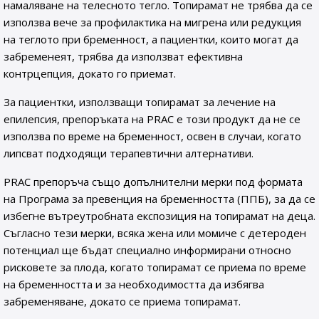
намаляване на телесното тегло. Топирамат не трябва да се
използва вече за профилактика на мигрена или редукция
на теглото при бременност, а пациентки, които могат да
забременеят, трябва да използват ефективна
контрцепция, докато го приемат.
За пациентки, използващи топирамат за лечение на
епилепсия, препоръката на PRAC е този продукт да не се
използва по време на бременност, освен в случаи, когато
липсват подходящи терапевтични алтернативи.
PRAC препоръча също допълнителни мерки под формата
на Програма за превенция на бременността (ППБ), за да се
избегне вътреутробната експозиция на топирамат на деца.
Съгласно тези мерки, всяка жена или момиче с детероден
потенциал ще бъдат специално информирани относно
рисковете за плода, когато топирамат се приема по време
на бременността и за необходимостта да избягва
забременяване, докато се приема топирамат.