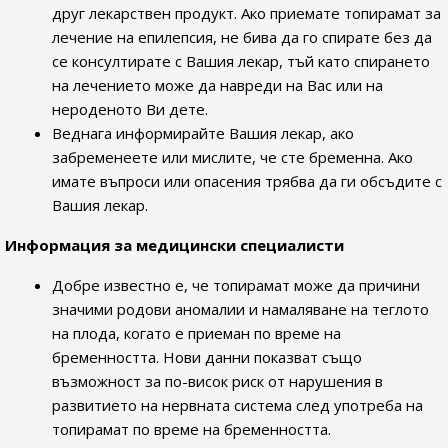
друг лекарствен продукт. Ако приемате топирамат за
лечение на епилепсия, не бива да го спирате без да
се консултирате с Вашия лекар, тъй като спирането
на лечението може да навреди на Вас или на
нероденото Ви дете.
Веднага информирайте Вашия лекар, ако
забременеете или мислите, че сте бременна. Ако
имате въпроси или опасения трябва да ги обсъдите с
Вашия лекар.
Информация за медицински специалисти
Добре известно е, че топирамат може да причини
значими родови аномалии и намаляване на теглото
на плода, когато е приеман по време на
бременността. Нови данни показват също
възможност за по-висок риск от нарушения в
развитието на нервната система след употреба на
топирамат по време на бременността.