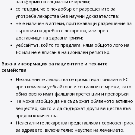
платформи на социалните мрежи;
се твърди, че е по-добър от разрешените за
употреба лекарства без научни доказателства;
не е наличен в аптеки, притежаващи разрешение за
търговия на дребно с лекарства, или чрез
доставчици на здравни грижи;
уебсайтът, който го предлага, няма общото лого на
ЕС или не е вписан в национален регистър.
Важна информация за пациентите и техните
семейства
Незаконните лекарства се промотират онлайн в ЕС
чрез измамни уебсайтове и социалните мрежи, като
обикновено имат фалшиви претенции и препоръки.
Те може изобщо да не съдържат обявеното активно
вещество, както и да съдържат други вещества във
вредни количества.
Нелегалните лекарства представляват сериозен риск
за здравето, включително неуспех на лечението,