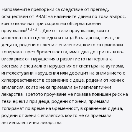
Направените препоръки са следствие от преглед,
осъществен от PRAC на наличните данни по този въпрос,
които включват три скорошни обсервационни
[1],[2],[3]
проучвания
. Две от тези проучвания, които
използват като цяло една и съща база данни, сочат, че
децата, родени от жени с епилепсия, които са приемали
топирамат през бременността, имат два до три пъти по-
висок риск от нарушения в развитието на нервната
система и специално нарушения от спектъра на аутизма,
интелектуални нарушения или дефицит на вниманието с
хиперреактивност в сравнение с деца, родени от жени с
епилепсия, които не са приемали антиепилептични
лекарства. Третото проучване не показва повишен риск на
тези ефекти при деца, родени от жени, приемали
топирамат по време на бременност, в сравнение с деца,
родени от жени с епилепсия, които не са приемали
антиепилептични лекарства.