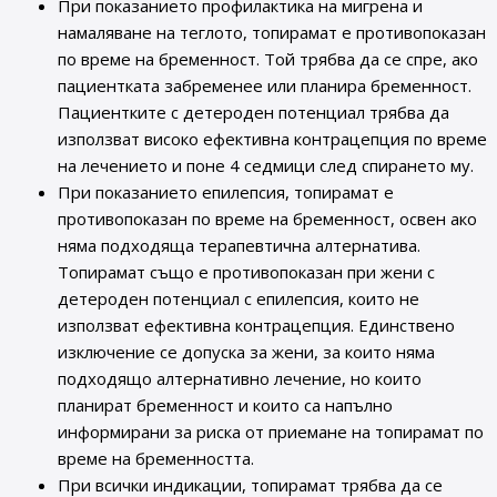
При показанието профилактика на мигрена и
намаляване на теглото, топирамат е противопоказан
по време на бременност. Той трябва да се спре, ако
пациентката забременее или планира бременност.
Пациентките с детероден потенциал трябва да
използват високо ефективна контрацепция по време
на лечението и поне 4 седмици след спирането му.
При показанието епилепсия, топирамат е
противопоказан по време на бременност, освен ако
няма подходяща терапевтична алтернатива.
Топирамат също е противопоказан при жени с
детероден потенциал с епилепсия, които не
използват ефективна контрацепция. Единствено
изключение се допуска за жени, за които няма
подходящо алтернативно лечение, но които
планират бременност и които са напълно
информирани за риска от приемане на топирамат по
време на бременността.
При всички индикации, топирамат трябва да се