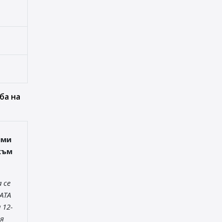
ба на
ими
към
 се
АТА
 12-
я