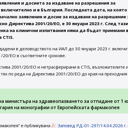
явления и досиета за издаване на разрешения за
 включително и в България. Последната дата, на която
чално заявление и досие за издаване на разрешение 
о Директива 2001/20/ЕО, е 30 януари 2023 г. След тази
енка на клинични изпитвания няма да бъдат приемани 
 CTIS.
дадени в деловодството на ИАЛ до 30 януари 2023 г. включи
/20/ЕО в съответните срокове.
ктива 2001/20/ЕО и нетрасферирани в CTIS, възложителите 
тях по реда на Директива 2001/20/ЕО до края на преходния
. на министъра на здравеопазването за отпадане от 1 
ългария на монографии от Европейската фармакопея
рмакопея” е публикувана
Заповед РД-01-297/14.04.2026 г.