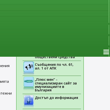
наблюдение
та е
Указания на ЕМА
ове”
.
Лекарствени продукти
без лекарско
предписание
Новоразрешени за
ения
употреба лекарствени
ос
продукти
Електронен списък на
медицинските изделия,
заплащани с
обществени средства
Съобщения по чл. 61,
рения
ал. 1 от АПК
„Плюс мен“ -
нията
специализиран сайт за
имунизациите в
България
атежни
Достъп до информация