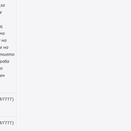
 за
е
а,
но
 на
е на
ението
реба
от
ен
/ГГГГ)
/ГГГГ)