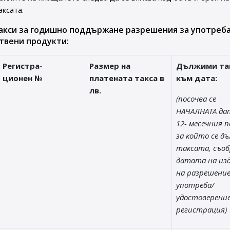
аксата.
акси за годишно поддържане разрешения за употреба
твени продукти:
Регистра-
Размер на
Дължими та
ционен №
платената такса в
към дата:
лв.
(посочва се
НАЧАЛНАТА да
12- месечния п
за който се д
таксата, съоб
датата на из
на разрешени
употреба/
удостоверени
регистрация)