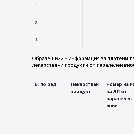
1.
2.
3.
Образец № 2 – информация за платени т
лекарствени продукти от паралелен внос
№ по ред
Лекарствен
Номер на Р
продукт
на ЛП от
паралелен
внос