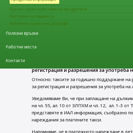
Уведомяваме Ви, че считано от 21.08.2022 г. в
Кратки характеристики на продуктите
европейското ръководство за Добра производс
Листовки за пациента
публикуван на интернет страницата на Изпъл
Публични оценъчни доклади
Съобщения за фирмите
Полезни връзки
До притежателите на разрешен
за регистрация и разрешения з
Работни места
Контакти
До притежателите на разрешения за упо
регистрация и разрешения за употреба н
Относно: таксите за годишно поддържане на 
за регистрация и разрешения за употреба на 
Уведомяваме Ви, че при заплащане на дължим
на чл. 55, ал. 10 от ЗЛПХМ и чл. 12, ал. 1-3 о
представяте в ИАЛ информация, съобразно п
нареждания за платените такси.
Напомняме, че в платежното нареждане в дет