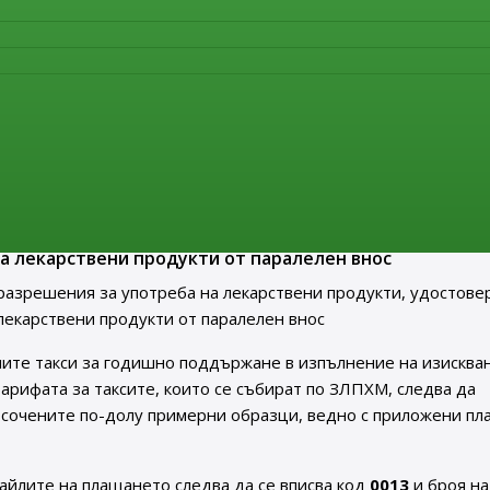
лиза в сила нов Анекс 21 „Внос на лекарствени продукти“ на
твена практика EU GMP Guide. Актуалният текст на докумен
нителна агенция по лекарствата в раздел
„Нормативни акт
ия за употреба на лекарствени продукти, удостовер
а употреба на лекарствени продукти от паралелен вн
треба на лекарствени продукти, удостоверения за
а лекарствени продукти от паралелен внос
разрешения за употреба на лекарствени продукти, удостове
лекарствени продукти от паралелен внос
ите такси за годишно поддържане в изпълнение на изисква
т Тарифата за таксите, които се събират по ЗЛПХМ, следва да
осочените по-долу примерни образци, ведно с приложени пл
айлите на плащането следва да се вписва код
0013
и броя на