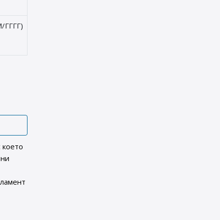
/ГГГГ)
с което
ени
гламент