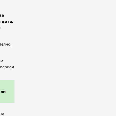
за
 дата,
в
телно,
им
 период
юли
на