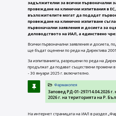
задължителни за всички първоначални за
провеждане на клинични изпитвания в ЕС,
възложителите могат да подадат първона
провеждане на клинично изпитване съгласн
първоначални заявления и досиета за оц
деловодството на ИАЛ, а единствено чрез
Всички първоначални заявления и досиета, по
ще бъдат оценени по реда на Директива 2001
За изпитванията, разрешени по реда на Дире
продължат да подават съществени промени в 
- 30 януари 2025 г. включително.
Фармакопея
Заповед РД-01-297/14.04.2026 г
2026 г. на територията на Р. Б
На интернет страницата на ИАЛ в раздел „Фа