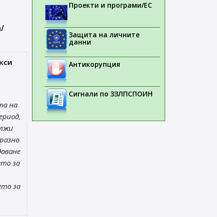
Проекти и програми/ЕС
/
Защита на личните
данни
кси
Антикорупция
Сигнали по ЗЗЛПСПОИН
та на
ериод,
ължи
разно
даване
ето за
ето за