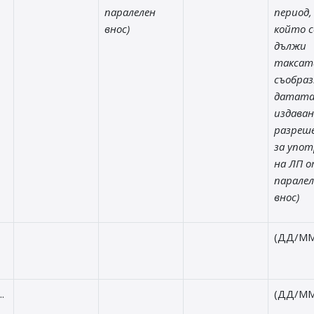
паралелен
период,
внос)
който с
дължи
таксат
съобраз
датата
издаван
разреш
за упот
на ЛП 
паралел
внос)
(ДД/ММ
.
(ДД/ММ