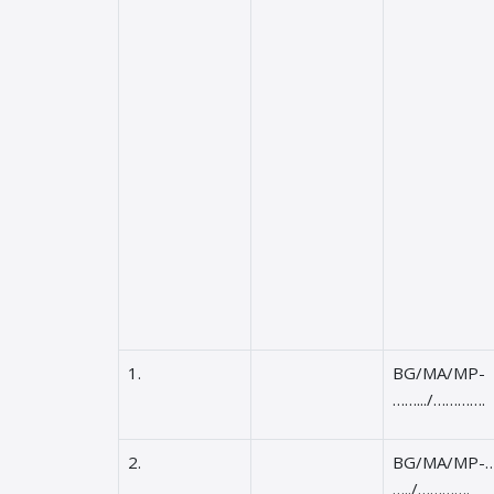
1.
BG/MA/MP-
…….../………….
2.
BG/MA/MP-…
…../………….