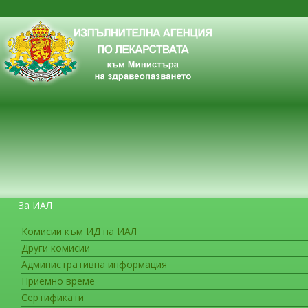
За ИАЛ
Комисии към ИД на ИАЛ
Други комисии
ЗА ГРАЖДАНИТЕ
Административна информация
Приемно време
Сертификати