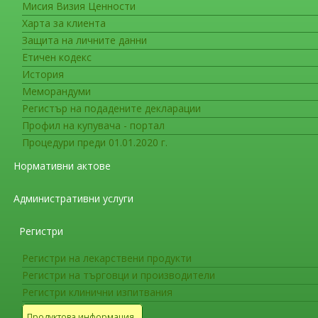
Мисия Визия Ценности
Съобщения за фирмите
Харта за клиента
Датa на влизане в сила на ед
Защита на личните данни
Етичен кодекс
На интернет страницата на ИАЛ в раздел
История
на министъра на здравеопазването за датата н
Меморандуми
Европейската фармакопея (
График за публи
Регистър на подадените декларации
фармакопея
). Датата е определена в съответс
Профил на купувача - портал
разработването на Европейска фармакопея и 
Процедури преди 01.01.2020 г.
Резолюция AP-CPH (22) 2
,
Резолюция AP
Нормативни актове
членки.
Административни услуги
Съобщения за фирмите
СЪОБЩЕНИЕ ДО ПРОИЗВОДИТЕЛ
Регистри
ЛЕКАРСТВЕНИ ПРОДУКТИ ЗА К
МЕДИЦИНА
Регистри на лекарствени продукти
Регистри на търговци и производители
Регистри клинични изпитвания
ВАЖНО!!!
Продуктова информация