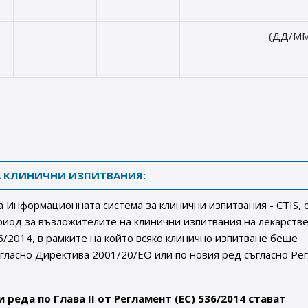
(ДД/ММ
 КЛИНИЧНИ ИЗПИТВАНИЯ:
а Информационната система за клинични изпитвания - CTIS, 
иод за възложителите на клинични изпитвания на лекарств
36/2014, в рамките на който всяко клинично изпитване беше
гласно Директива 2001/20/ЕО или по новия ред съгласно Ре
и реда по Глава II от Регламент (ЕС) 536/2014 стават