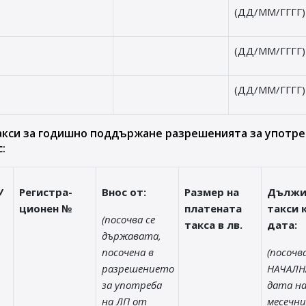
(ДД/ММ/ГГГГ)
(ДД/ММ/ГГГГ)
(ДД/ММ/ГГГГ)
акси за годишно поддържане разрешенията за употре
:
У
Регистра-
Внос от:
Размер на
Дълж
ционен №
платената
такси 
(посочва се
такса в лв.
дата:
държавата,
посочена в
(посочва
разрешението
НАЧАЛН
за употреба
дата на
на ЛП от
месечни