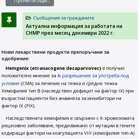
Прочети още...
Съобщения за гражданите
Актуална информация за работата на
CHMP през месец декември 2022 г.
Нови лекарствени продукти препоръчани за
одобрение:
Hemgenix (etranacogene dezaparvovec)
е получил
положително мнение за
разрешение за употреба под
условие
(CMA) за лечение на тежка и средно тежка
Хемофилия тип В (наследствен дефицит на фактор IX) при
възрастни пациенти без анамнеза за инхибитори на
фактор IX (FIX).
Наследствената хемофилия е свързано с Х-хромозомата
рецесивно заболяване, предизвикано от мутации в гените
кодиращи фактори на коагулацията VIII (хемофилия тип-А)