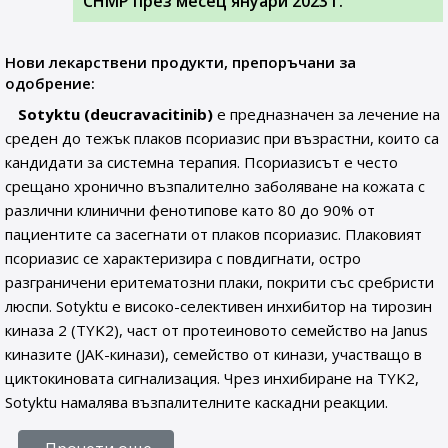
CHMP през месец януари 2023 г.
Нови лекарствени продукти, препоръчани за
одобрение:
Sotyktu (deucravacitinib)
е предназначен за лечение на
среден до тежък плаков псориазис при възрастни, които са
кандидати за системна терапия. Псориазисът е често
срещано хронично възпалително заболяване на кожата с
различни клинични фенотипове като 80 до 90% от
пациентите са засегнати от плаков псориазис. Плаковият
псориазис се характеризира с повдигнати, остро
разграничени еритематозни плаки, покрити със сребристи
люспи. Sotyktu е високо-селективен инхибитор на тирозин
киназа 2 (TYK2), част от протеиновото семейство на Janus
киназите (JAK-кинази), семейство от кинази, участващо в
циктокиновата сигнализация. Чрез инхибиране на TYK2,
Sotyktu намалява възпалителните каскадни реакции.