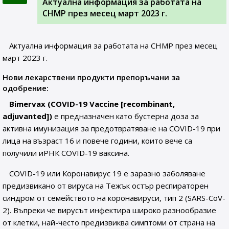
Актуална информация за работата на
CHMP през месец март 2023 г.
Актуална информация за работата на CHMP през месец
март 2023 г.
Нови лекарствени продукти препоръчани за
одобрение:
Bimervax (COVID-19 Vaccine [recombinant,
adjuvanted])
е предназначен като бустерна доза за
активна имунизация за предотвратяване на COVID-19 при
лица на възраст 16 и повече години, които вече са
получили иРНК COVID-19 ваксина.
COVID-19 или Коронавирус 19 е заразно заболяване
предизвикано от вируса на Тежък остър респираторен
синдром от семейството на коронавируси, тип 2 (SARS-CoV-
2). Въпреки че вирусът инфектира широко разнообразие
от клетки, най-често предизвиква симптоми от страна на