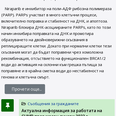
Niraparib е инхибитор на поли-АДФ рибозна полимераза
(PARP). PARPs участват в много клетъчни процеси,
включително поправка и стабилност на ДНК, и апоптоза.
Niraparib блокира ДНК-асоциираните PARPs, като по този
начин инхибира поправката на ДНК и промотира
образуването на двойноверижни скъсвания в
реплициращите клетки. Докато при нормални клетки тези
скъсвания могат да бъдат поправени чрез хомоложна
рекомбинация, отсъствието на функционален BRCA1/2
води до активация на склонни към грешка пътища за
поправяне и в крайна сметка води до нестабилност на
генома и клетъчна смърт.
Прочети още...
Съобщения за гражданите
Актуална информация за работата на