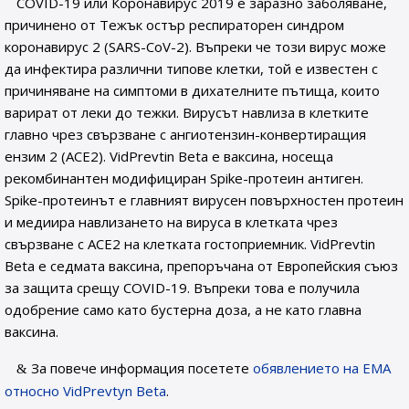
COVID-19 или Коронавирус 2019 е заразно заболяване,
причинено от Тежък остър респираторен синдром
коронавирус 2 (SARS-CoV-2). Въпреки че този вирус може
да инфектира различни типове клетки, той е известен с
причиняване на симптоми в дихателните пътища, които
варират от леки до тежки. Вирусът навлиза в клетките
главно чрез свързване с ангиотензин-конвертиращия
ензим 2 (ACE2). VidPrevtin Beta е ваксина, носеща
рекомбинантен модифициран Spike-протеин антиген.
Spike-протеинът е главният вирусен повърхностен протеин
и медиира навлизането на вируса в клетката чрез
свързване с ACE2 на клетката гостоприемник. VidPrevtin
Beta е седмата ваксина, препоръчана от Европейския съюз
за защита срещу COVID-19. Въпреки това е получила
одобрение само като бустерна доза, а не като главна
ваксина.
За повече информация посетете
обявлението на EMA
относно VidPrevtyn Beta
.