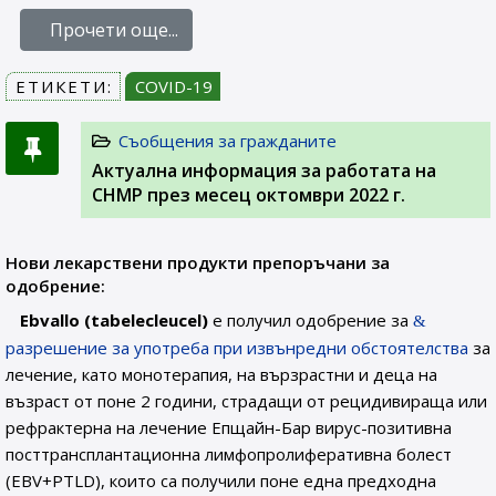
Прочети още...
ЕТИКЕТИ:
COVID-19
Съобщения за гражданите
Актуална информация за работата на
CHMP през месец октомври 2022 г.
Нови лекарствени продукти препоръчани за
одобрение:
Ebvallo (tabelecleucel)
е получил одобрение за
разрешение за употреба при извънредни обстоятелства
за
лечение, като монотерапия, на вързрастни и деца на
възраст от поне 2 години, страдащи от рецидивираща или
рефрактерна на лечение Епщайн-Бар вирус-позитивна
посттрансплантационна лимфопролиферативна болест
(EBV+PTLD), които са получили поне една предходна