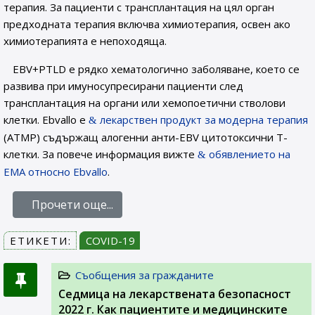
терапия. За пациенти с трансплантация на цял орган
предходната терапия включва химиотерапия, освен ако
химиотерапията е непоходяща.
EBV+PTLD е рядко хематологично заболяване, което се
развива при имуносупресирани пациенти след
трансплантация на органи или хемопоетични стволови
клетки. Ebvallo е
лекарствен продукт за модерна терапия
(ATMP) съдържащ алогенни анти-EBV цитотоксични Т-
клетки. За повече информация вижте
обявлението на
EMA относно Ebvallo
.
Прочети още...
ЕТИКЕТИ:
COVID-19
Съобщения за гражданите
Седмица на лекарствената безопасност
2022 г. Как пациентите и медицинските