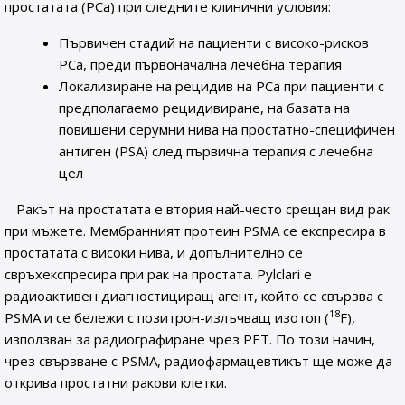
простатата (PCa) при следните клинични условия:
Първичен стадий на пациенти с високо-рисков
PCa, преди първоначална лечебна терапия
Локализиране на рецидив на PCa при пациенти с
предполагаемо рецидивиране, на базата на
повишени серумни нива на простатно-специфичен
антиген (PSA) след първична терапия с лечебна
цел
Ракът на простатата е втория най-често срещан вид рак
при мъжете. Мембранният протеин PSMA се експресира в
простатата с високи нива, и допълнително се
свръхекспресира при рак на простата. Pylclari е
радиоактивен диагностициращ агент, който се свързва с
18
PSMA и се бележи с позитрон-излъчващ изотоп (
F),
използван за радиографиране чрез PET. По този начин,
чрез свързване с PSMA, радиофармацевтикът ще може да
открива простатни ракови клетки.