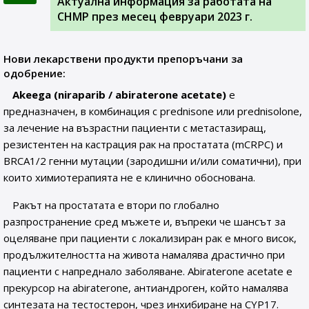
Актуална информация за работата на
CHMP през месец февруари 2023 г.
Нови лекарствени продукти препоръчани за
одобрение:
Akeega (niraparib / abiraterone acetate)
е
предназначен, в комбинация с prednisone или prednisolone,
за лечение на възрастни пациенти с метастазиращ,
резистентен на кастрация рак на простатата (mCRPC) и
BRCA1/2 генни мутации (зародишни и/или соматични), при
които химиотерапията не е клинично обоснована.
Ракът на простатата е втори по глобално
разпространение сред мъжете и, въпреки че шансът за
оцеляване при пациенти с локализиран рак е много висок,
продължителността на живота намалява драстично при
пациенти с напреднало заболяване. Abiraterone acetate е
прекурсор на abiraterone, антиандроген, който намалява
синтезата на тестостерон, чрез инхибиране на CYP17.