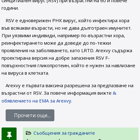
синцитиален вирус (RSV) при възрастни на 60 и повече
години.
RSV е едноверижен РНК вирус, който инфектира хора
във всякакви възрасти, но не дава дълготраен имунитет.
При уязвими индивиди, например по-възрастни хора,
реинфектирането може да доведе до по-тежки
проявления на заболяването, като LRTD. Arexvy съдържа
проектирана версия на добре запазения RSV F-
повърхностния гликопротеин, който е нужен за навлизане
на вируса в клетката.
Arexvy е първата ваксина разрешена за предпазване на
възрастни от RSV. За повече информация вижте
обявлението на ЕМА за Arexvy
.
Прочети още...
Съобщения за гражданите