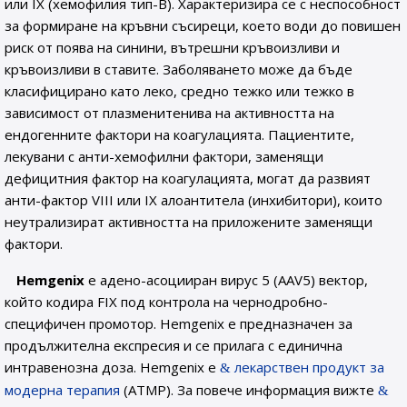
или IX (хемофилия тип-В). Характеризира се с неспособност
за формиране на кръвни съсиреци, което води до повишен
риск от поява на синини, вътрешни кръвоизливи и
кръвоизливи в ставите. Заболяването може да бъде
класифицирано като леко, средно тежко или тежко в
зависимост от плазменитенива на активността на
ендогенните фактори на коагулацията. Пациентите,
лекувани с анти-хемофилни фактори, заменящи
дефицитния фактор на коагулацията, могат да развият
анти-фактор VIII или IX алоантитела (инхибитори), които
неутрализират активността на приложените заменящи
фактори.
Hemgenix
е адено-асоцииран вирус 5 (AAV5) вектор,
който кодира FIX под контрола на чернодробно-
специфичен промотор. Hemgenix е предназначен за
продължителна експресия и се прилага с единична
интравенозна доза. Hemgenix e
лекарствен продукт за
модерна терапия
(ATMP). За повече информация вижте