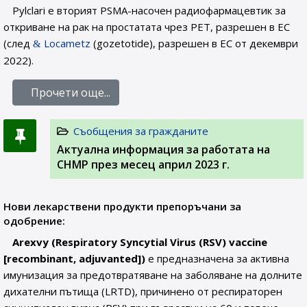
Pylclari е вторият PSMA-насочен радиофармацевтик за
откриване на рак на простатата чрез PET, разрешен в ЕС
(след
Locametz
(gozetotide), разрешен в ЕС от декември
2022).
Прочети още...
Съобщения за гражданите
Актуална информация за работата на
CHMP през месец април 2023 г.
Нови лекарствени продукти препоръчани за
одобрение:
Arexvy (Respiratory Syncytial Virus (RSV) vaccine
[recombinant, adjuvanted])
е предназначена за активна
имунизация за предотвратяване на заболяване на долните
дихателни пътища (LRTD), причинено от респираторен