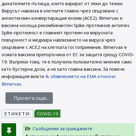
дихателните пътища, които варират от леки до тежки.
Вирусът навлиза в клетките главно чрез свързване с
ангиотензин-конвертиращия ензим (ACE2). Bimervax е
ваксина носеща рекомбинантен Spike-протеинов антиген.
Spike-протеинът е главният протеин на вирусната
повърхност и медиира навлизането на вируса чрез
свързване с ACE2 на клетката гостоприемник. Bimervax е
осмата ваксина препоръчана от ЕС за защита срещу COVID-
19. Въпреки това, тя е получила положително мнение само
като бустерна доза, а не като главна ваксина. За повече
информация вижте
обявлението на EMA относно
Bimervax
.
Прочети още...
ЕТИКЕТИ:
COVID-19
Съобщения за гражданите