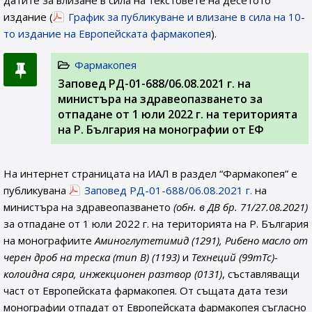
датите за влизане в сила на текстовете на десетото
издание (
График за публикуване и влизане в сила на 10-
то издание на Европейската фармакопея
).
Фармакопея
Заповед РД-01-688/06.08.2021 г. на
министъра на здравеопазването за
отпадане от 1 юли 2022 г. на територията
на Р. България на монографии от ЕФ
На интернет страницата на ИАЛ в раздел “Фармакопея” е
публикувана
Заповед РД-01-688/06.08.2021 г.
на
министъра на здравеопазването
(обн. в ДВ бр. 71/27.08.2021)
за отпадане от 1 юли 2022 г. на територията на Р. България
на монографиите
Аминоглутетимид (1291), Рибено масло от
черен дроб на треска (тип В) (1193)
и
Технеций (99mTc)-
колоидна сяра, инжекционен разтвор (0131)
, съставляващи
част от Европейската фармакопея. От същата дата тези
монографии отпадат от Европейската фармакопея съгласно