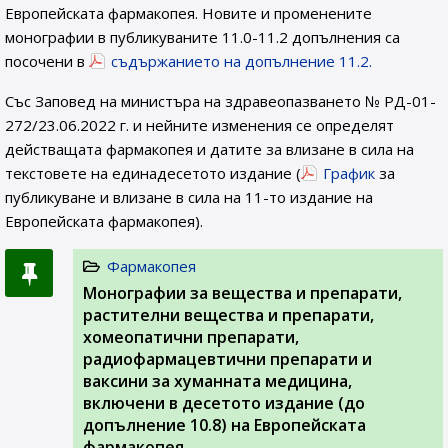
Европейската фармакопея. Новите и променените
монографии в публикуваните 11.0-11.2 допълнения са
посочени в
съдържанието на допълнение 11.2.
Със Заповед на министъра на здравеопазването № РД-01-
272/23.06.2022 г. и нейните изменения се определят
действащата фармакопея и датите за влизане в сила на
текстовете на единадесетото издание (
График
за
публикуване и влизане в сила на 11-то издание на
Европейската фармакопея).
Фармакопея
Монографии за вещества и препарати,
растителни вещества и препарати,
хомеопатични препарати,
радиофармацевтични препарати и
ваксини за хуманната медицина,
включени в десетото издание (до
допълнение 10.8) на Европейската
фармакопея