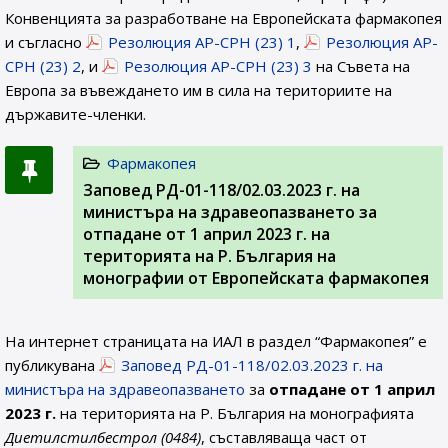
Конвенцията за разработване на Европейската фармакопея
и съгласно
Резолюция AP-CPH (23) 1
,
Резолюция AP-
CPH (23) 2
, и
Резолюция AP-CPH (23) 3
на Съвета на
Европа за въвеждането им в сила на териториите на
държавите-членки.
Фармакопея
Заповед РД-01-118/02.03.2023 г. на
министъра на здравеопазването за
отпадане от 1 април 2023 г. на
територията на Р. България на
монографии от Европейската фармакопея
На интернет страницата на ИАЛ в раздел “Фармакопея” е
публикувана
Заповед РД-01-118/02.03.2023 г. на
министъра на здравеопазването
за
отпадане от 1 април
2023 г.
на територията на Р. България на монографията
Диетилстилбестрол (0484)
, съставляваща част от