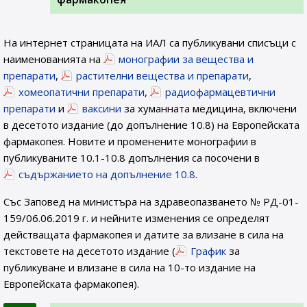
На интернет страницата на ИАЛ са публикувани списъци с
наименованията на
монографии за вещества и
препарати
,
растителни вещества и препарати
,
хомеопатични препарати
,
радиофармацевтични
препарати
и
ваксини
за хуманната медицина, включени
в десетото издание (до допълнение 10.8) на Европейската
фармакопея. Новите и променените монографии в
публикуваните 10.1-10.8 допълнения са посочени в
съдържанието на допълнение 10.8
.
Със Заповед на министъра на здравеопазването № РД-01-
159/06.06.2019 г. и нейните изменения се определят
действащата фармакопея и датите за влизане в сила на
текстовете на десетото издание (
График
за
публикуване и влизане в сила на 10-то издание на
Европейската фармакопея).