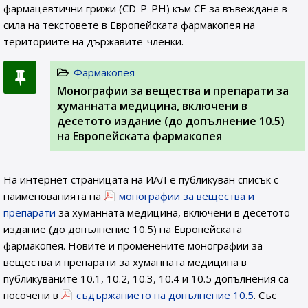
фармацевтични грижи (CD-P-PH) към СЕ за въвеждане в
сила на текстовете в Европейската фармакопея на
териториите на държавите-членки.
Фармакопея
Монографии за вещества и препарати за
хуманната медицина, включени в
десетото издание (до допълнение 10.5)
на Европейската фармакопея
На интернет страницата на ИАЛ e публикуван списък с
наименованията на
монографии за вещества и
препарати
за хуманната медицина, включени в десетото
издание (до допълнение 10.5) на Европейската
фармакопея. Новите и променените монографии за
вещества и препарати за хуманната медицина в
публикуваните 10.1, 10.2, 10.3, 10.4 и 10.5 допълнения са
посочени в
съдържанието на допълнение 10.5
. Със