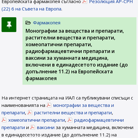
Европейската фармакопея съгласно
Резолюция AP-CPH
(22) 6 на Съвета на Европа
.
Фармакопея
Монографии за вещества и препарати,
растителни вещества и препарати,
хомеопатични препарати,
радиофармацевтични препарати и
ваксини за хуманната медицина,
включени в единадесетото издание (до
допълнение 11.2) на Европейската
фармакопея
На интернет страницата на ИАЛ са публикувани списъци с
наименованията на
монографии за вещества и
препарати
,
растителни вещества и препарати
,
хомеопатични препарати
,
радиофармацевтични
препарати
и
ваксини
за хуманната медицина, включени
в единадесетото издание (до допълнение 11.2) на