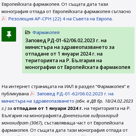
Европейската фармакопея. От същата дата тази
монография отпада от Европейската фармакопея съгласно
Резолюция AP-CPH (22) 4 на Съвета на Европа
.
Фармакопея
Заповед РД-01-62/06.02.2023 г. на
министъра на здравеопазването за
отпадане от 1 януари 2024 г. на
територията на Р. България на
монографии от Европейската фармакопея
На интернет страницата на ИАЛ в раздел “Фармакопея” е
публикувана
Заповед РД-01-62/06.02.2023 г. на
министъра на здравеопазването
(обн. в ДВ бр. 18/24.02.2023
г.)
за
отпадане от 1 януари 2024 г.
на територията на Р.
България на монографията
Донепезилов хидрохлорид
монохидрат (3067)
, съставляваща част от Европейската
фармакопея. От същата дата тази монография отпада от