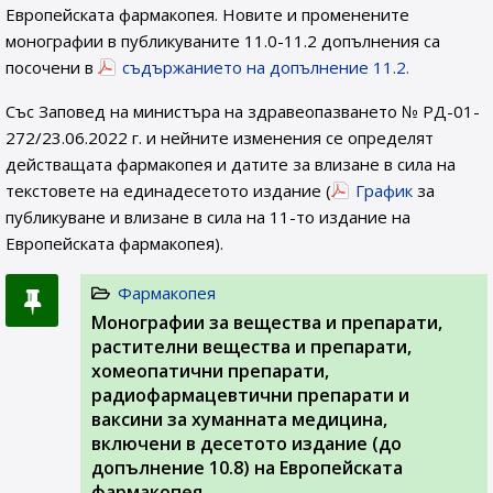
Европейската фармакопея. Новите и променените
монографии в публикуваните 11.0-11.2 допълнения са
посочени в
съдържанието на допълнение 11.2.
Със Заповед на министъра на здравеопазването № РД-01-
272/23.06.2022 г. и нейните изменения се определят
действащата фармакопея и датите за влизане в сила на
текстовете на единадесетото издание (
График
за
публикуване и влизане в сила на 11-то издание на
Европейската фармакопея).
Фармакопея
Монографии за вещества и препарати,
растителни вещества и препарати,
хомеопатични препарати,
радиофармацевтични препарати и
ваксини за хуманната медицина,
включени в десетото издание (до
допълнение 10.8) на Европейската
фармакопея