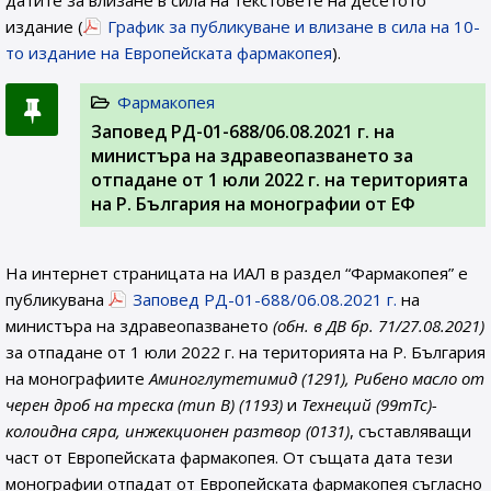
датите за влизане в сила на текстовете на десетото
издание (
График за публикуване и влизане в сила на 10-
то издание на Европейската фармакопея
).
Фармакопея
Заповед РД-01-688/06.08.2021 г. на
министъра на здравеопазването за
отпадане от 1 юли 2022 г. на територията
на Р. България на монографии от ЕФ
На интернет страницата на ИАЛ в раздел “Фармакопея” е
публикувана
Заповед РД-01-688/06.08.2021 г.
на
министъра на здравеопазването
(обн. в ДВ бр. 71/27.08.2021)
за отпадане от 1 юли 2022 г. на територията на Р. България
на монографиите
Аминоглутетимид (1291), Рибено масло от
черен дроб на треска (тип В) (1193)
и
Технеций (99mTc)-
колоидна сяра, инжекционен разтвор (0131)
, съставляващи
част от Европейската фармакопея. От същата дата тези
монографии отпадат от Европейската фармакопея съгласно