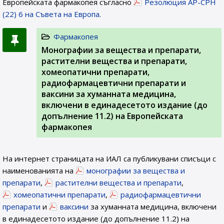
Европейската фармакопея съгласно
Резолюция AP-CPH
(22) 6 на Съвета на Европа
.
Фармакопея
Монографии за вещества и препарати,
растителни вещества и препарати,
хомеопатични препарати,
радиофармацевтични препарати и
ваксини за хуманната медицина,
включени в единадесетото издание (до
допълнение 11.2) на Европейската
фармакопея
На интернет страницата на ИАЛ са публикувани списъци с
наименованията на
монографии за вещества и
препарати
,
растителни вещества и препарати
,
хомеопатични препарати
,
радиофармацевтични
препарати
и
ваксини
за хуманната медицина, включени
в единадесетото издание (до допълнение 11.2) на