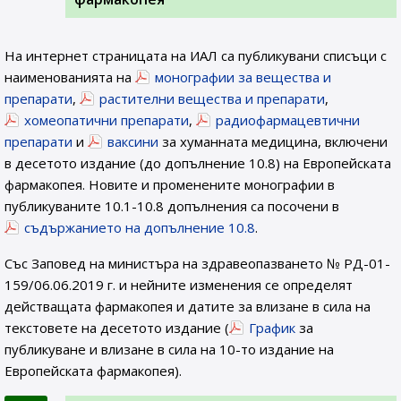
На интернет страницата на ИАЛ са публикувани списъци с
наименованията на
монографии за вещества и
препарати
,
растителни вещества и препарати
,
хомеопатични препарати
,
радиофармацевтични
препарати
и
ваксини
за хуманната медицина, включени
в десетото издание (до допълнение 10.8) на Европейската
фармакопея. Новите и променените монографии в
публикуваните 10.1-10.8 допълнения са посочени в
съдържанието на допълнение 10.8
.
Със Заповед на министъра на здравеопазването № РД-01-
159/06.06.2019 г. и нейните изменения се определят
действащата фармакопея и датите за влизане в сила на
текстовете на десетото издание (
График
за
публикуване и влизане в сила на 10-то издание на
Европейската фармакопея).