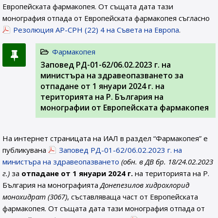
Европейската фармакопея. От същата дата тази
монография отпада от Европейската фармакопея съгласно
Резолюция AP-CPH (22) 4 на Съвета на Европа
.
Фармакопея
Заповед РД-01-62/06.02.2023 г. на
министъра на здравеопазването за
отпадане от 1 януари 2024 г. на
територията на Р. България на
монографии от Европейската фармакопея
На интернет страницата на ИАЛ в раздел “Фармакопея” е
публикувана
Заповед РД-01-62/06.02.2023 г. на
министъра на здравеопазването
(обн. в ДВ бр. 18/24.02.2023
г.)
за
отпадане от 1 януари 2024 г.
на територията на Р.
България на монографията
Донепезилов хидрохлорид
монохидрат (3067)
, съставляваща част от Европейската
фармакопея. От същата дата тази монография отпада от