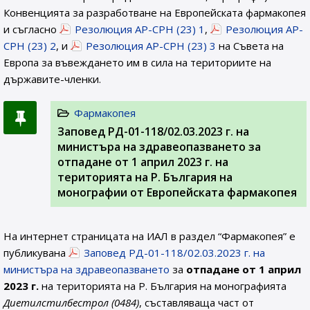
Конвенцията за разработване на Европейската фармакопея
и съгласно
Резолюция AP-CPH (23) 1
,
Резолюция AP-
CPH (23) 2
, и
Резолюция AP-CPH (23) 3
на Съвета на
Европа за въвеждането им в сила на териториите на
държавите-членки.
Фармакопея
Заповед РД-01-118/02.03.2023 г. на
министъра на здравеопазването за
отпадане от 1 април 2023 г. на
територията на Р. България на
монографии от Европейската фармакопея
На интернет страницата на ИАЛ в раздел “Фармакопея” е
публикувана
Заповед РД-01-118/02.03.2023 г. на
министъра на здравеопазването
за
отпадане от 1 април
2023 г.
на територията на Р. България на монографията
Диетилстилбестрол (0484)
, съставляваща част от