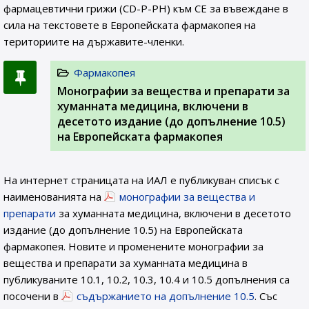
фармацевтични грижи (CD-P-PH) към СЕ за въвеждане в
сила на текстовете в Европейската фармакопея на
териториите на държавите-членки.
Фармакопея
Монографии за вещества и препарати за
хуманната медицина, включени в
десетото издание (до допълнение 10.5)
на Европейската фармакопея
На интернет страницата на ИАЛ e публикуван списък с
наименованията на
монографии за вещества и
препарати
за хуманната медицина, включени в десетото
издание (до допълнение 10.5) на Европейската
фармакопея. Новите и променените монографии за
вещества и препарати за хуманната медицина в
публикуваните 10.1, 10.2, 10.3, 10.4 и 10.5 допълнения са
посочени в
съдържанието на допълнение 10.5
. Със