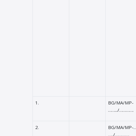
1.
BG/MA/MP-
…….../………….
2.
BG/MA/MP-…
…../………….