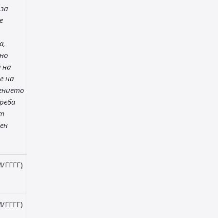
 за
е
а,
но
 на
е на
ението
реба
от
ен
/ГГГГ)
/ГГГГ)