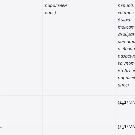
паралелен
период,
внос)
който с
дължи
таксат
съобраз
датата
издаван
разреш
за упот
на ЛП 
паралел
внос)
(ДД/ММ
.
(ДД/ММ