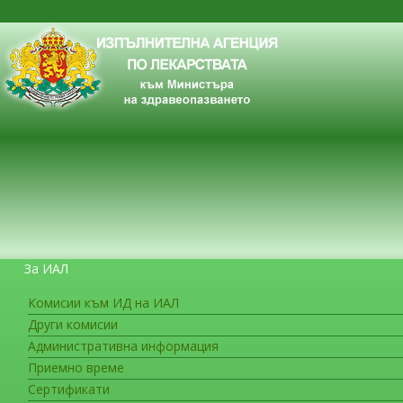
За ИАЛ
Комисии към ИД на ИАЛ
Други комисии
ЗА ГРАЖДАНИТЕ
Административна информация
Приемно време
Сертификати