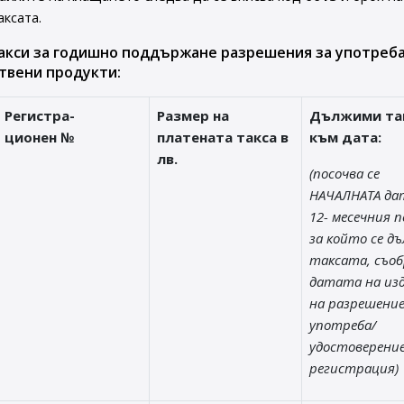
аксата.
акси за годишно поддържане разрешения за употреба
твени продукти:
Регистра-
Размер на
Дължими та
ционен №
платената такса в
към дата:
лв.
(посочва се
НАЧАЛНАТА да
12- месечния п
за който се д
таксата, съоб
датата на из
на разрешени
употреба/
удостоверени
регистрация)