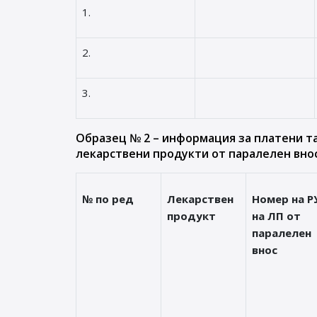
1.
2.
3.
Образец № 2 – информация за платени т
лекарствени продукти от паралелен внос
№ по ред
Лекарствен
Номер на Р
продукт
на ЛП от
паралелен
внос