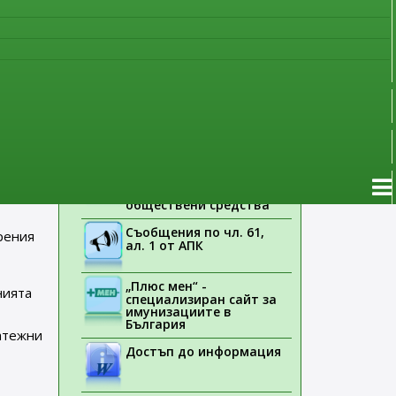
наблюдение
та е
Указания на ЕМА
ове”
.
Лекарствени продукти
без лекарско
предписание
Новоразрешени за
ения
употреба лекарствени
ос
продукти
Електронен списък на
медицинските изделия,
заплащани с
обществени средства
Съобщения по чл. 61,
рения
ал. 1 от АПК
„Плюс мен“ -
нията
специализиран сайт за
имунизациите в
България
атежни
Достъп до информация