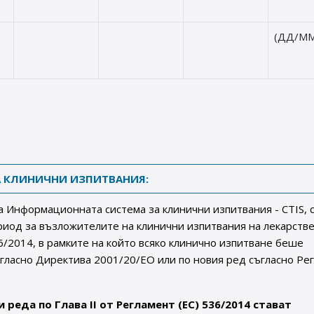
(ДД/ММ
 КЛИНИЧНИ ИЗПИТВАНИЯ:
а Информационната система за клинични изпитвания - CTIS, 
иод за възложителите на клинични изпитвания на лекарств
36/2014, в рамките на който всяко клинично изпитване беше
гласно Директива 2001/20/ЕО или по новия ред съгласно Ре
и реда по Глава II от Регламент (ЕС) 536/2014 стават