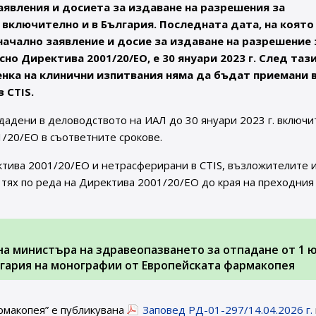
явления и досиета за издаване на разрешения за
 включително и в България. Последната дата, на която
чално заявление и досие за издаване на разрешение 
о Директива 2001/20/ЕО, е 30 януари 2023 г. След тази
енка на клинични изпитвания няма да бъдат приемани 
 CTIS.
дадени в деловодството на ИАЛ до 30 януари 2023 г. включи
/20/ЕО в съответните срокове.
ктива 2001/20/ЕО и нетрасферирани в CTIS, възложителите 
тях по реда на Директива 2001/20/ЕО до края на преходния
. на министъра на здравеопазването за отпадане от 1 
ългария на монографии от Европейската фармакопея
рмакопея” е публикувана
Заповед РД-01-297/14.04.2026 г.