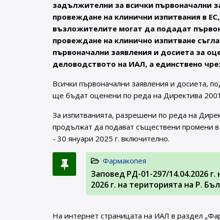
задължителни за всички първоначални за
провеждане на клинични изпитвания в ЕС,
възложителите могат да подадат първона
провеждане на клинично изпитване съгласн
първоначални заявления и досиета за оц
деловодството на ИАЛ, а единствено чрез
Всички първоначални заявления и досиета, по
ще бъдат оценени по реда на Директива 2001
За изпитванията, разрешени по реда на Дире
продължат да подават съществени промени в 
- 30 януари 2025 г. включително.
Фармакопея
Заповед РД-01-297/14.04.2026 г
2026 г. на територията на Р. Б
На интернет страницата на ИАЛ в раздел „Фа