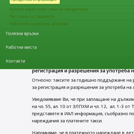
Уведомяваме Ви, че считано от 21.08.2022 г. в
Кратки характеристики на продуктите
европейското ръководство за Добра производс
Листовки за пациента
публикуван на интернет страницата на Изпъл
Публични оценъчни доклади
Съобщения за фирмите
Полезни връзки
До притежателите на разрешен
за регистрация и разрешения з
Работни места
Контакти
До притежателите на разрешения за упо
регистрация и разрешения за употреба н
Относно: таксите за годишно поддържане на 
за регистрация и разрешения за употреба на 
Уведомяваме Ви, че при заплащане на дължим
на чл. 55, ал. 10 от ЗЛПХМ и чл. 12, ал. 1-3 о
представяте в ИАЛ информация, съобразно п
нареждания за платените такси.
Напомняме, че в платежното нареждане в дет