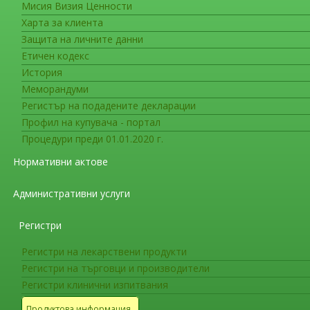
Мисия Визия Ценности
Съобщения за фирмите
Харта за клиента
Датa на влизане в сила на ед
Защита на личните данни
Етичен кодекс
На интернет страницата на ИАЛ в раздел
История
на министъра на здравеопазването за датата н
Меморандуми
Европейската фармакопея (
График за публи
Регистър на подадените декларации
фармакопея
). Датата е определена в съответс
Профил на купувача - портал
разработването на Европейска фармакопея и 
Процедури преди 01.01.2020 г.
Резолюция AP-CPH (22) 2
,
Резолюция AP
Нормативни актове
членки.
Административни услуги
Съобщения за фирмите
СЪОБЩЕНИЕ ДО ПРОИЗВОДИТЕЛ
Регистри
ЛЕКАРСТВЕНИ ПРОДУКТИ ЗА К
МЕДИЦИНА
Регистри на лекарствени продукти
Регистри на търговци и производители
Регистри клинични изпитвания
ВАЖНО!!!
Продуктова информация