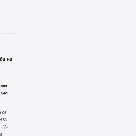
ба на
ими
към
 се
АТА
 12-
я