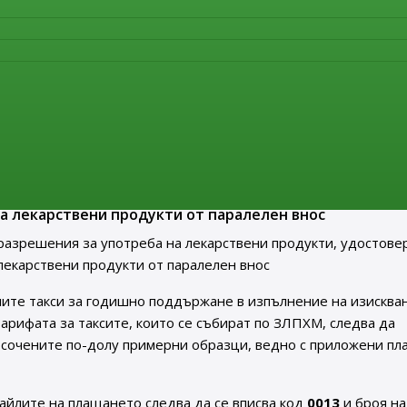
лиза в сила нов Анекс 21 „Внос на лекарствени продукти“ на
твена практика EU GMP Guide. Актуалният текст на докумен
нителна агенция по лекарствата в раздел
„Нормативни акт
ия за употреба на лекарствени продукти, удостовер
а употреба на лекарствени продукти от паралелен вн
треба на лекарствени продукти, удостоверения за
а лекарствени продукти от паралелен внос
разрешения за употреба на лекарствени продукти, удостове
лекарствени продукти от паралелен внос
ите такси за годишно поддържане в изпълнение на изисква
т Тарифата за таксите, които се събират по ЗЛПХМ, следва да
осочените по-долу примерни образци, ведно с приложени пл
айлите на плащането следва да се вписва код
0013
и броя на