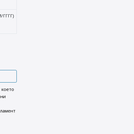
/ГГГГ)
с което
ени
гламент