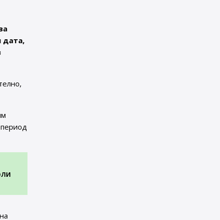
за
 дата,
в
телно,
им
 период
юли
на