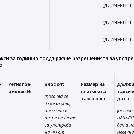
(ДД/ММ/ГГГГ)
(ДД/ММ/ГГГГ)
(ДД/ММ/ГГГГ)
акси за годишно поддържане разрешенията за употре
:
У
Регистра-
Внос от:
Размер на
Дълж
ционен №
платената
такси 
(посочва се
такса в лв.
дата:
държавата,
посочена в
(посочва
разрешението
НАЧАЛН
за употреба
дата на
на ЛП от
месечни