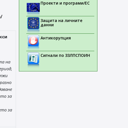
Проекти и програми/ЕС
/
Защита на личните
данни
кси
Антикорупция
Сигнали по ЗЗЛПСПОИН
та на
ериод,
ължи
разно
даване
ето за
ето за