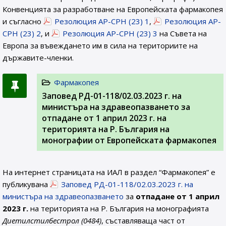
Конвенцията за разработване на Европейската фармакопея
и съгласно
Резолюция AP-CPH (23) 1
,
Резолюция AP-
CPH (23) 2
, и
Резолюция AP-CPH (23) 3
на Съвета на
Европа за въвеждането им в сила на териториите на
държавите-членки.
Фармакопея
Заповед РД-01-118/02.03.2023 г. на
министъра на здравеопазването за
отпадане от 1 април 2023 г. на
територията на Р. България на
монографии от Европейската фармакопея
На интернет страницата на ИАЛ в раздел “Фармакопея” е
публикувана
Заповед РД-01-118/02.03.2023 г. на
министъра на здравеопазването
за
отпадане от 1 април
2023 г.
на територията на Р. България на монографията
Диетилстилбестрол (0484)
, съставляваща част от