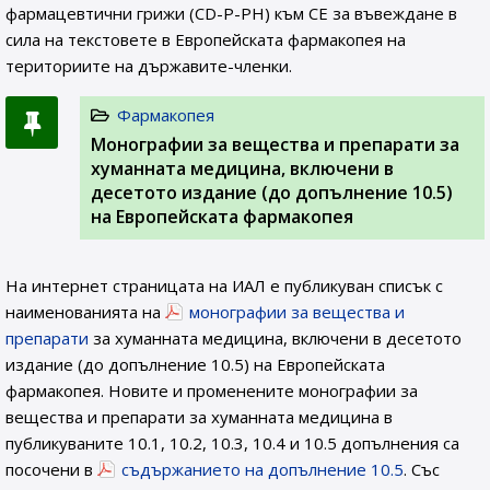
фармацевтични грижи (CD-P-PH) към СЕ за въвеждане в
сила на текстовете в Европейската фармакопея на
териториите на държавите-членки.
Фармакопея
Монографии за вещества и препарати за
хуманната медицина, включени в
десетото издание (до допълнение 10.5)
на Европейската фармакопея
На интернет страницата на ИАЛ e публикуван списък с
наименованията на
монографии за вещества и
препарати
за хуманната медицина, включени в десетото
издание (до допълнение 10.5) на Европейската
фармакопея. Новите и променените монографии за
вещества и препарати за хуманната медицина в
публикуваните 10.1, 10.2, 10.3, 10.4 и 10.5 допълнения са
посочени в
съдържанието на допълнение 10.5
. Със