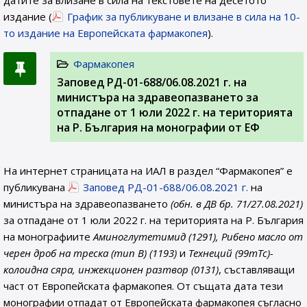
датите за влизане в сила на текстовете на десетото
издание (
График за публикуване и влизане в сила на 10-
то издание на Европейската фармакопея
).
Фармакопея
Заповед РД-01-688/06.08.2021 г. на
министъра на здравеопазването за
отпадане от 1 юли 2022 г. на територията
на Р. България на монографии от ЕФ
На интернет страницата на ИАЛ в раздел “Фармакопея” е
публикувана
Заповед РД-01-688/06.08.2021 г.
на
министъра на здравеопазването
(обн. в ДВ бр. 71/27.08.2021)
за отпадане от 1 юли 2022 г. на територията на Р. България
на монографиите
Аминоглутетимид (1291), Рибено масло от
черен дроб на треска (тип В) (1193)
и
Технеций (99mTc)-
колоидна сяра, инжекционен разтвор (0131)
, съставляващи
част от Европейската фармакопея. От същата дата тези
монографии отпадат от Европейската фармакопея съгласно