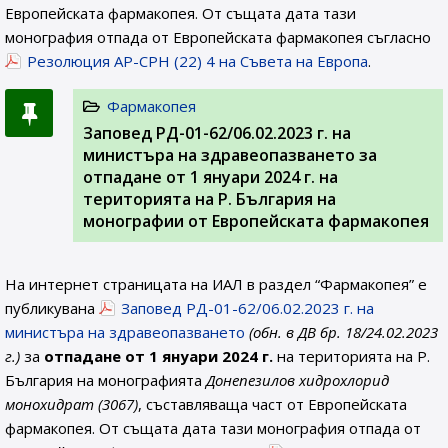
Европейската фармакопея. От същата дата тази
монография отпада от Европейската фармакопея съгласно
Резолюция AP-CPH (22) 4 на Съвета на Европа
.
Фармакопея
Заповед РД-01-62/06.02.2023 г. на
министъра на здравеопазването за
отпадане от 1 януари 2024 г. на
територията на Р. България на
монографии от Европейската фармакопея
На интернет страницата на ИАЛ в раздел “Фармакопея” е
публикувана
Заповед РД-01-62/06.02.2023 г. на
министъра на здравеопазването
(обн. в ДВ бр. 18/24.02.2023
г.)
за
отпадане от 1 януари 2024 г.
на територията на Р.
България на монографията
Донепезилов хидрохлорид
монохидрат (3067)
, съставляваща част от Европейската
фармакопея. От същата дата тази монография отпада от