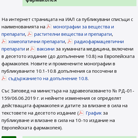
На интернет страницата на ИАЛ са публикувани списъци с
наименованията на
монографии за вещества и
препарати
,
растителни вещества и препарати
,
хомеопатични препарати
,
радиофармацевтични
препарати
и
ваксини
за хуманната медицина, включени
в десетото издание (до допълнение 10.8) на Европейската
фармакопея. Новите и променените монографии в
публикуваните 10.1-10.8 допълнения са посочени в
съдържанието на допълнение 10.8
.
Със Заповед на министъра на здравеопазването № РД-01-
159/06.06.2019 г. и нейните изменения се определят
действащата фармакопея и датите за влизане в сила на
текстовете на десетото издание (
График
за
публикуване и влизане в сила на 10-то издание на
Европейската фармакопея).