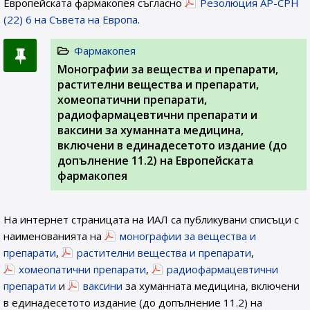
Европейската фармакопея съгласно
Резолюция AP-CPH
(22) 6 на Съвета на Европа
.
Фармакопея
Монографии за вещества и препарати,
растителни вещества и препарати,
хомеопатични препарати,
радиофармацевтични препарати и
ваксини за хуманната медицина,
включени в единадесетото издание (до
допълнение 11.2) на Европейската
фармакопея
На интернет страницата на ИАЛ са публикувани списъци с
наименованията на
монографии за вещества и
препарати
,
растителни вещества и препарати
,
хомеопатични препарати
,
радиофармацевтични
препарати
и
ваксини
за хуманната медицина, включени
в единадесетото издание (до допълнение 11.2) на