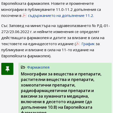
Европейската фармакопея. Новите и променените
монографии в публикуваните 11.0-11.2 допълнения са
посочени в
съдържанието на допълнение 11.2.
Със Заповед на министъра на здравеопазването № РД-01-
272/23.06.2022 г. и нейните изменения се определят
действащата фармакопея и датите за влизане в сила на
текстовете на единадесетото издание (
График
за
публикуване и влизане в сила на 11-то издание на
Европейската фармакопея).
Фармакопея
Монографии за вещества и препарати,
растителни вещества и препарати,
хомеопатични препарати,
радиофармацевтични препарати и
ваксини за хуманната медицина,
включени в десетото издание (до
допълнение 10.8) на Европейската
фармакопея