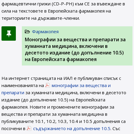
фармацевтични грижи (CD-P-PH) към СЕ за въвеждане в
сила на текстовете в Европейската фармакопея на
териториите на държавите-членки.
Фармакопея
Монографии за вещества и препарати за
хуманната медицина, включени в
десетото издание (до допълнение 10.5)
на Европейската фармакопея
На интернет страницата на ИАЛ e публикуван списък с
наименованията на
монографии за вещества и
препарати
за хуманната медицина, включени в десетото
издание (до допълнение 10.5) на Европейската
фармакопея. Новите и променените монографии за
вещества и препарати за хуманната медицина в
публикуваните 10.1, 10.2, 10.3, 10.4 и 10.5 допълнения са
посочени в
съдържанието на допълнение 10.5
. Със