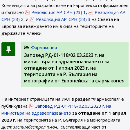
Конвенцията за разработване на Европейската фармакопея
и съгласно
Резолюция AP-CPH (23) 1
,
Резолюция AP-
CPH (23) 2
, и
Резолюция AP-CPH (23) 3
на Съвета на
Европа за въвеждането им в сила на териториите на
държавите-членки.
Фармакопея
Заповед РД-01-118/02.03.2023 г. на
министъра на здравеопазването за
отпадане от 1 април 2023 г. на
територията на Р. България на
монографии от Европейската фармакопея
На интернет страницата на ИАЛ в раздел “Фармакопея” е
публикувана
Заповед РД-01-118/02.03.2023 г. на
министъра на здравеопазването
за
отпадане от 1 април
2023 г.
на територията на Р. България на монографията
Диетилстилбестрол (0484)
, съставляваща част от