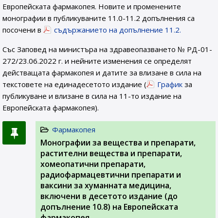
Европейската фармакопея. Новите и променените
монографии в публикуваните 11.0-11.2 допълнения са
посочени в
съдържанието на допълнение 11.2.
Със Заповед на министъра на здравеопазването № РД-01-
272/23.06.2022 г. и нейните изменения се определят
действащата фармакопея и датите за влизане в сила на
текстовете на единадесетото издание (
График
за
публикуване и влизане в сила на 11-то издание на
Европейската фармакопея).
Фармакопея
Монографии за вещества и препарати,
растителни вещества и препарати,
хомеопатични препарати,
радиофармацевтични препарати и
ваксини за хуманната медицина,
включени в десетото издание (до
допълнение 10.8) на Европейската
фармакопея