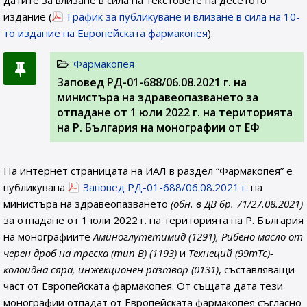
датите за влизане в сила на текстовете на десетото
издание (
График за публикуване и влизане в сила на 10-
то издание на Европейската фармакопея
).
Фармакопея
Заповед РД-01-688/06.08.2021 г. на
министъра на здравеопазването за
отпадане от 1 юли 2022 г. на територията
на Р. България на монографии от ЕФ
На интернет страницата на ИАЛ в раздел “Фармакопея” е
публикувана
Заповед РД-01-688/06.08.2021 г.
на
министъра на здравеопазването
(обн. в ДВ бр. 71/27.08.2021)
за отпадане от 1 юли 2022 г. на територията на Р. България
на монографиите
Аминоглутетимид (1291), Рибено масло от
черен дроб на треска (тип В) (1193)
и
Технеций (99mTc)-
колоидна сяра, инжекционен разтвор (0131)
, съставляващи
част от Европейската фармакопея. От същата дата тези
монографии отпадат от Европейската фармакопея съгласно