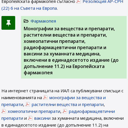
Европейската фармакопея съгласно
Резолюция AP-CPH
(22) 6 на Съвета на Европа
.
Фармакопея
Монографии за вещества и препарати,
растителни вещества и препарати,
хомеопатични препарати,
радиофармацевтични препарати и
ваксини за хуманната медицина,
включени в единадесетото издание (до
допълнение 11.2) на Европейската
фармакопея
На интернет страницата на ИАЛ са публикувани списъци с
наименованията на
монографии за вещества и
препарати
,
растителни вещества и препарати
,
хомеопатични препарати
,
радиофармацевтични
препарати
и
ваксини
за хуманната медицина, включени
в единадесетото издание (до допълнение 11.2) на