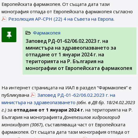
Европейската фармакопея. От същата дата тази
монография отпада от Европейската фармакопея съгласно
Резолюция AP-CPH (22) 4 на Съвета на Европа
.
Фармакопея
Заповед РД-01-62/06.02.2023 г. на
министъра на здравеопазването за
отпадане от 1 януари 2024 г. на
територията на Р. България на
монографии от Европейската фармакопея
На интернет страницата на ИАЛ в раздел “Фармакопея” е
публикувана
Заповед РД-01-62/06.02.2023 г. на
министъра на здравеопазването
(обн. в ДВ бр. 18/24.02.2023
г.)
за
отпадане от 1 януари 2024 г.
на територията на Р.
България на монографията
Донепезилов хидрохлорид
монохидрат (3067)
, съставляваща част от Европейската
фармакопея. От същата дата тази монография отпада от