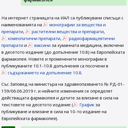
На интернет страницата на ИАЛ са публикувани списъци с
наименованията на
монографии за вещества и
препарати
,
растителни вещества и препарати
,
хомеопатични препарати
,
радиофармацевтични
препарати
и
ваксини
за хуманната медицина, включени
в десетото издание (до допълнение 10.8) на Европейската
фармакопея. Новите и променените монографии в
публикуваните 10.1-10.8 допълнения са посочени в
съдържанието на допълнение 10.8
.
Със Заповед на министъра на здравеопазването № РД-01-
159/06.06.2019 г. и нейните изменения се определят
действащата фармакопея и датите за влизане в сила на
текстовете на десетото издание (
График
за
публикуване и влизане в сила на 10-то издание на
Европейската фармакопея).